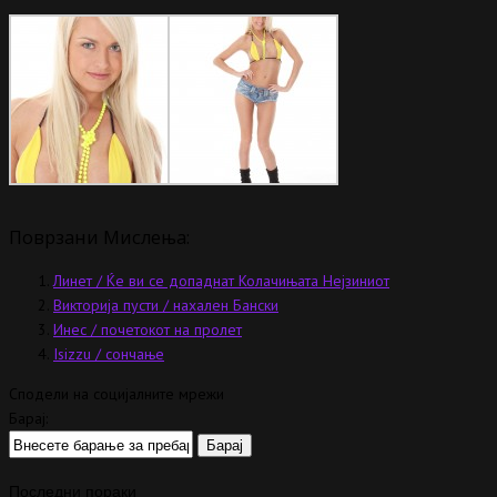
Поврзани Мислења:
Линет / Ќе ви се допаднат Колачињата Нејзиниот
Викторија пусти / нахален Бански
Инес / почетокот на пролет
Isizzu / сончање
Сподели на социјалните мрежи
Барај:
Последни пораки