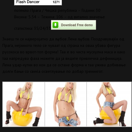
потекло: Прага / Чешка република – Години: 30
Висина: 5.54 – Тежина: 106 – од витално значење
статистика: 35/24/35
Знаеш ти си најверојатно да љубов Лена љубов. Поздравувајќи од
Прага, нејзиното тело се чуваат од страна на оваа убава фигура
русокоса во врвот-топ форма! Таа е во чиста мускулна маса и како
таа напредува фаза можете да ја видите привлечна дефиниција.
Лена удар-кутии во кои да се остане форма и таа ужива добивање
долги бањи со свеќа осветлување по добар тренингот.