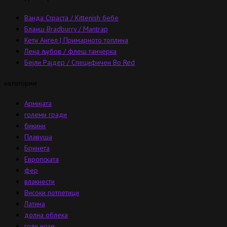
Ванда Страста / Kittenish бебе
Бланш Bradburry / Mantrap
Кети Ангел | Примарното топлина
Лена љубов / флеш танчерка
Бејли Рајдер / Специфичен Во Red
категории
Армијата
големи гради
бикини
Плавуша
Бринета
Европската
фер
влакнести
Високи потпетици
Латина
долна облека
голи нозе