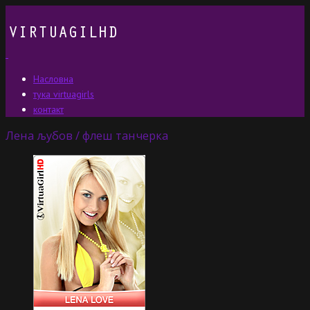
Насловна
тука virtuagirls
контакт
Лена љубов / флеш танчерка