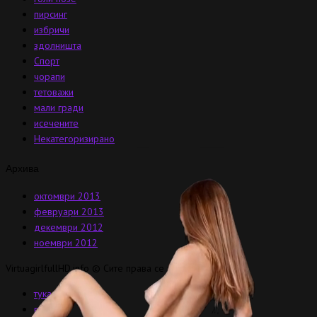
пирсинг
избричи
здолништа
Спорт
чорапи
тетоважи
мали гради
исечените
Некатегоризирано
Архива
октомври 2013
февруари 2013
декември 2012
ноември 2012
VirtuagirlfullHD.info © Сите права се задржани.
тука virtuagirls
видеа