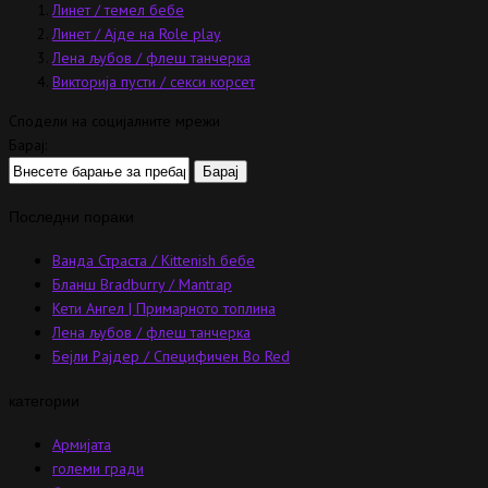
Линет / темел бебе
Линет / Ајде на Role play
Лена љубов / флеш танчерка
Викторија пусти / секси корсет
Сподели на социјалните мрежи
Барај:
Последни пораки
Ванда Страста / Kittenish бебе
Бланш Bradburry / Mantrap
Кети Ангел | Примарното топлина
Лена љубов / флеш танчерка
Бејли Рајдер / Специфичен Во Red
категории
Армијата
големи гради