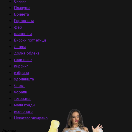
бикини
Плавуша
Бринета
Европската
фер
влакнести
Високи потпетици
Латина
долна облека
голи нозе
пирсинг
избричи
здолништа
Спорт
чорапи
тетоважи
мали гради
исечените
Некатегоризирано
Архива