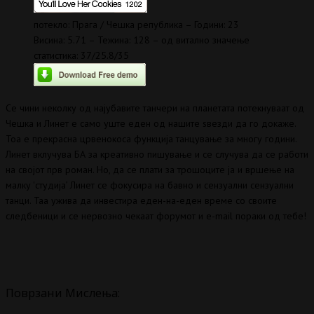
потекло: Прага / Чешка република – Години: 23
Висина: 5.71 – Тежина: 128 – од витално значење
статистика: 37/25.8/35
Се чини неколку од најубавите танчери на планетата потекнуваат од
Чешка и Линет е само уште еден од нашите ѕвезди да го докаже.
Тоа е прекрасна црвенокоса функција танцување за многу години.
Линет вклучува БА за креативно пишување и се случува да се работи
на својот прв роман. Но, да се плати за трошоците ја и вршење на
малку 'студија’ Линет се фокусира на бавно и сензуални сензуални
танци. Таа ужива да инвестира еден-на-еден време со своите
следбеници и се нервозно чекаат форумот и e-mail пораки од тебе!
Поврзани Мислења: