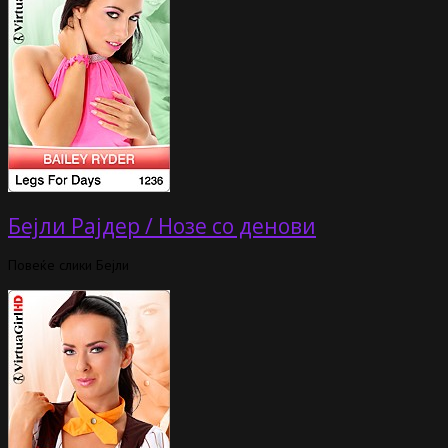
Бејли Рајдер / Нозе со денови
Повеќе слики Бејли