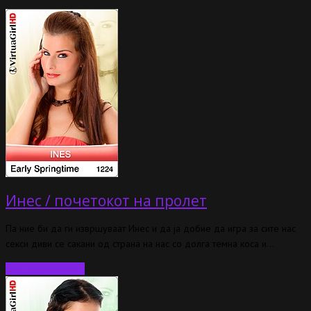
Инес / почетокот на пролет
Па ние би да ги извршуваат Инес и да ја добие да игра за сите нас
секси диви се сакани од страна на нас со долга темна коса и…
Прочитај повеќе…