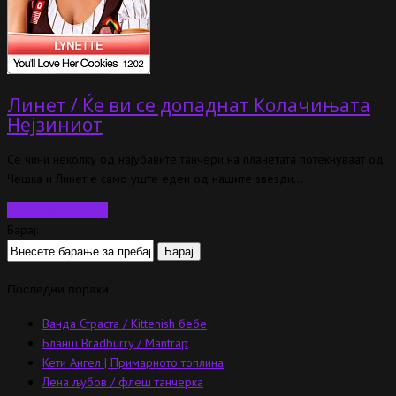
Линет / Ќе ви се допаднат Колачињата
Нејзиниот
Се чини неколку од најубавите танчери на планетата потекнуваат од
Чешка и Линет е само уште еден од нашите ѕвезди…
Прочитај повеќе…
Барај:
Последни пораки
Ванда Страста / Kittenish бебе
Бланш Bradburry / Mantrap
Кети Ангел | Примарното топлина
Лена љубов / флеш танчерка