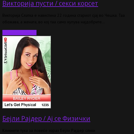
Викторија пусти / секси корсет
Викторија Слатка е навистина 22 година стариот сјај во Чешка. Таа
обожава, а жената, во кој таа само купува најдобрите…
Прочитај повеќе…
Бејли Рајдер / Ај се Физички
Кликнете тука за повеќе израз Бејли Рајдер слики