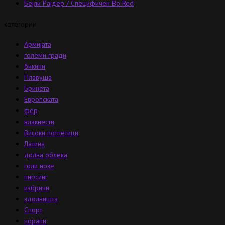
Бејли Рајдер / Специфичен Во Red
категории
Армијата
големи гради
бикини
Плавуша
Бринета
Европската
фер
влакнести
Високи потпетици
Латина
долна облека
голи нозе
пирсинг
избричи
здолништа
Спорт
чорапи