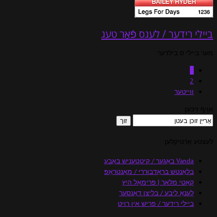
ביילי רידער / לעגס פֿאַר טעג
מער ביילי ס בילדער
1
2
ווייטער
אויף זיכען:
לעצטע אַרטיקלען
Vanda באַגער / קיטטעניש באַבע
בלאַנטש בראַדבוררי / מאַנטראַפּ
קאַטי מלאך | פּרימאַל היץ
לענאַ ליבע / בליצן דאַנסער
ביילי רידער / פריש אין רויט