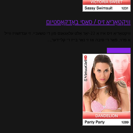
וויקטאָריאַ זיס / סאַסי באָדקאָסטיום
וויקטאָריאַ זיס איז אַ 22-יאָר אַלט עלאַגאַנס פון די טשעכיי. זי ענדזשויז ווייל
אַ פרוי, פֿאַר די סיבה אַז זי נאָר בייז די קליידער,…
לייענען מער…