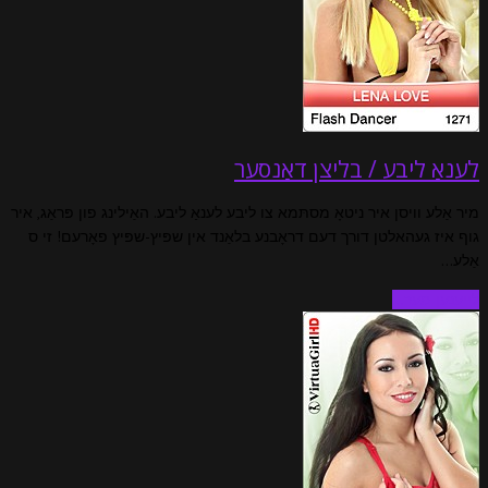
לענאַ ליבע / בליצן דאַנסער
מיר אַלע וויסן איר ניטאָ מסתּמא צו ליבע לענאַ ליבע. האַילינג פון פּראַג, איר
גוף איז געהאלטן דורך דעם דראָבנע בלאַנד אין שפּיץ-שפּיץ פאָרעם! זי ס
אַלע…
לייענען מער…