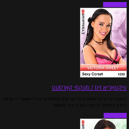
לייענען מער ...
וויקטאָריאַ זיס / סעקסי קאָרסעט
וויקטאָריאַ זיס איז טאַקע אַ 22 יאָר אַלט ספּלענדער אין די טשעכיי. זי אַדאָרז
ווייל אַ ווייַבלעך, אין אַז זי נאָר בייז די פינעסט…
לייענען מער…