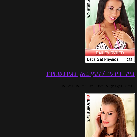
ביילי רידער / לעץ באַקומען גשמיות
דריקט דאָ פאָרע מער ביילי ריידער בילדער