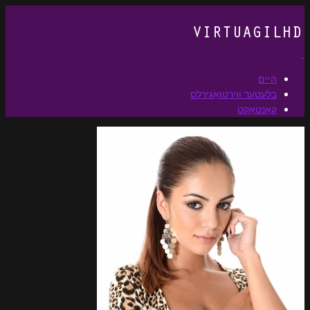
היים
בלעטער ווירטואַגירלס
קאָנטאַקט