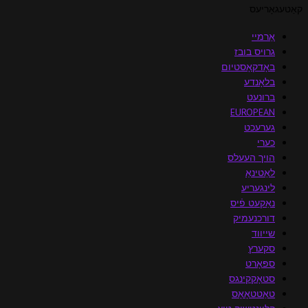
קאַטעגאָריעס
אַרמיי
גרויס בובז
באָדקאָסטיום
בלאָנדע
ברונעט
EUROPEAN
גערעכט
כערי
הויך העעלס
לאַטינאַ
לינגעריע
נאַקעט פֿיס
דורכנעמיק
שייווד
סקערץ
ספּאָרט
סטאָקקינגס
טאַטטאָאָס