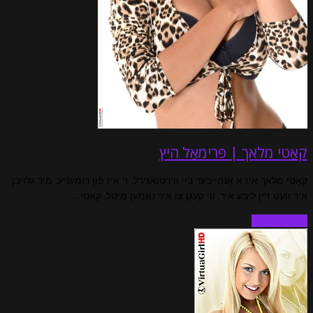
קאַטי מלאך | פּרימאַל היץ
קאַטי מלאך איז אַ אָנהייבער ביי ווירטואַגירל. זי איז פֿון רומעניע. מיר גלויבן
איר וועט זיין ליבע איר. ווי קעגן צו איר נאָמען מיטל, קאַטי…
לייענען מער…