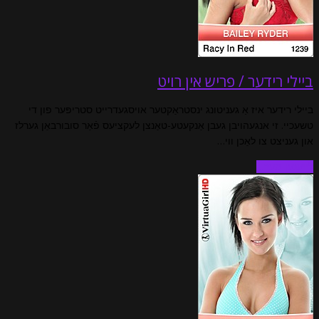
ביילי רידער / פריש אין רויט
ביילי רידער איז אַ געניטונג ינסטראַקטער אויסגעדרייט סטריפּער פון די
טשעכיי. זי אנגעהויבן געבן אַנקעטע-טאַנצן לעקציעס פֿאַר סובורבאַן גערלז
און געניצט צו לאַכן ווי…
לייענען מער…