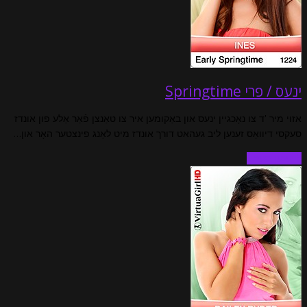
ינעס / פרי Springtime
אזוי מיר 'ד צו נאָכגיין ינעס און באַקומען איר צו טאַנצן פֿאַר אַלע פון ​​אונדז
סעקסי דיוואַס זענען ליב געהאט דורך אונדז מיט לאַנג פינצטער האָר און…
לייענען מער…