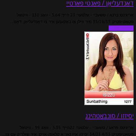
דאַנדעליאָן / פּאַנטי פּאַרטיי
אָריגינס: ברנאָ / טשעכיי - עלטער: 23 הייך: 5.64 - וואָג: 130 - וויטאַל
סטאַטיסטיק: 35/26/35 מיר ווילן צו באַקענען איר צו דאַנדעליאָן. דאָס…
לייענען מער ...
יסיזזו / סונבאַטהינג
אָריגינס: פּראַג / טשעכיי - עלטער: 22הייך: 5.35 - וואָג: 99 - וויטאַל
סטאַטיסטיק: 34/23.4/33 יסיזזו איז נאָר אַ קלאַפּן-אויס. איר שולדיק עס צו…