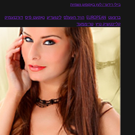
ידער / לעץ באַקומען גשמיות
ט
,
EUROPEAN
,
הויך העעלס
,
לינגעריע
,
נאַקעט פֿיס
,
דורכנעמיק
,
שיק טיץ
,
טריממעד