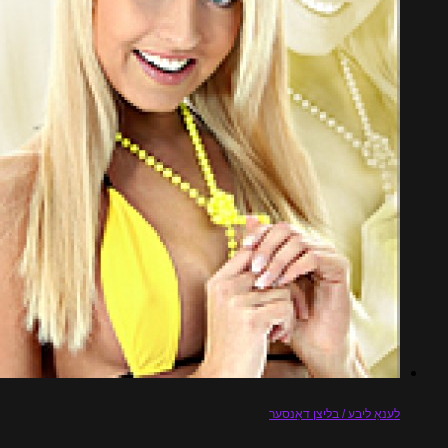
יבע / בליצן דאַנסער