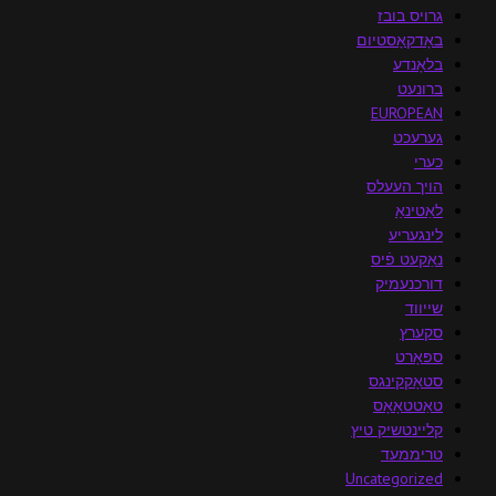
גרויס בובז
באָדקאָסטיום
בלאָנדע
ברונעט
EUROPEAN
גערעכט
כערי
הויך העעלס
לאַטינאַ
לינגעריע
נאַקעט פֿיס
דורכנעמיק
שייווד
סקערץ
ספּאָרט
סטאָקקינגס
טאַטטאָאָס
קליינטשיק טיץ
טריממעד
Uncategorized