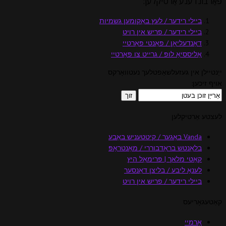
פֿאַרבונדענע אַרטיקלען:
ביילי רידער / לעץ באַקומען גשמיות
ביילי רידער / פריש אין רויט
דאַנדעליאָן / פּאַנטי פּאַרטיי
אַליססיאַ לופּ / גרייט צו פּאַרטיי
ייַנטיילן אין געזעלשאַפטלעך נעטוואָרקס
אויף זיכען:
לעצטע אַרטיקלען
Vanda באַגער / קיטטעניש באַבע
בלאַנטש בראַדבוררי / מאַנטראַפּ
קאַטי מלאך | פּרימאַל היץ
לענאַ ליבע / בליצן דאַנסער
ביילי רידער / פריש אין רויט
קאַטעגאָריעס
אַרמיי