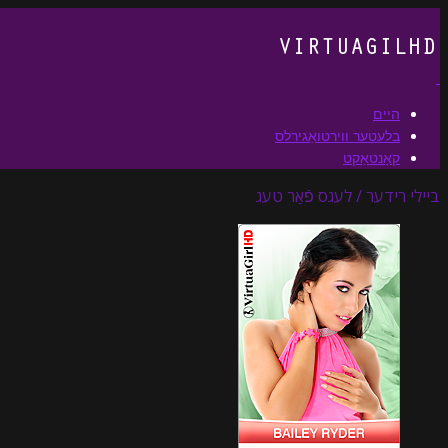
היים
בלעטער ווירטואַגירלס
קאָנטאַקט
ביילי רידער / לעגס פֿאַר טעג