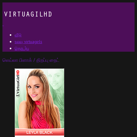
வீடு
உலவு virtuagirls
தொடர்பு
லெய்லா பிளாக் / திறப்பு நைட்