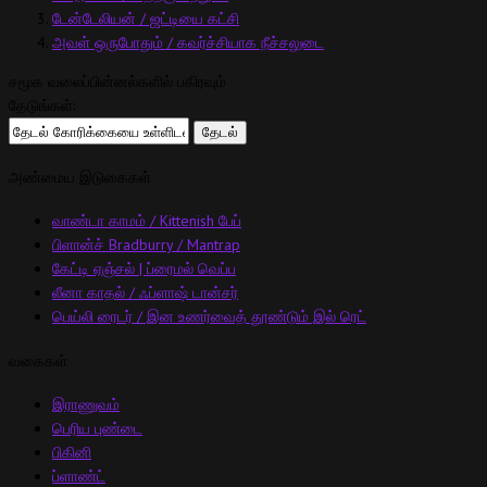
டேன்டேலியன் / ஜட்டியை கட்சி
அவள் ஒருபோதும் / கவர்ச்சியாக நீச்சலுடை
சமூக வலைப்பின்னல்களில் பகிரவும்
தேடுங்கள்:
அண்மைய இடுகைகள்
வாண்டா காமம் / Kittenish பேப்
பிளான்ச் Bradburry / Mantrap
கேட்டி ஏஞ்சல் | ப்ரைமல் வெப்ப
லீனா காதல் / ஃப்ளாஷ் டான்சர்
பெய்லி ரைடர் / இன உணர்வைத் தூண்டும் இல் ரெட்
வகைகள்
இராணுவம்
பெரிய புண்டை
பிகினி
ப்ளாண்ட்