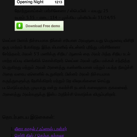
தோற்றுவாய்கள்: பார்சிலோனா / ஸ்பெயின் – வயது: 25
உயரம்: 5.35 – எடை: 134 – முக்கிய புள்ளியியல்: 33/24/35
லெய்லா பிளாக் நிச்சயமாக நீங்கள் சரியான அவளுடையது பெருமளவு விசிறி
ஒரு மாற்றம் போகிறது. இந்த ஸ்பானிஷ் ஸ்டன்னர் புரிந்து. பார்சிலோனா
சேர்ந்தவர், அவள் 5'3 மணிக்கு சிறிய′ ஆனால் தை அவர் அந்த சிறிய உடல்
மாற்ற எப்படி விளங்கிக் கொள்கிறார். லெய்லா அவள் புதிய மக்கள் சந்தித்த
பெறுகிறது மற்றும் அவள் அனைத்து கண்ணியமான மற்றும் பயந்த நிகழ்ச்சி
அதை வரைய ஏனெனில் கூறுகிறார். பின்னர் அவள் நிச்சயமாக
கருத்துகளுக்கு நேசிக்கிறார் மற்றும் பிற விஷயங்களை செய்து
படமெடுப்பதற்கு முடியாது என்று கவர்ச்சி நடனக் கலைஞராக தகவலைத்
அனைத்து அவர்களுக்கு இன்ப அதிர்ச்சி கொடுக்க விரும்புகிறார்.
தொடர்புடைய இடுகைகள்:
லீனா காதல் / ஃப்ளாஷ் டான்சர்
செர்ரி கிஸ் / தெற்கு சுற்றுலா