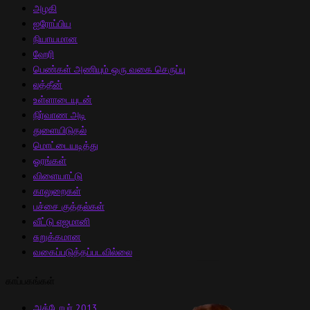
அழகி
ஐரோப்பிய
நியாயமான
ஹேரி
பெண்கள் அணியும் ஒரு வகை செருப்பு
லத்தீன்
உள்ளாடையுடன்
நிர்வாண அடி
துளையிடுதல்
மொட்டையடித்து
ஓரங்கள்
விளையாட்டு
காலுறைகள்
பச்சை குத்தல்கள்
வீட்டு எஜமானி
சுறுக்கமான
வகைப்படுத்தப்படவில்லை
காப்பகங்கள்
அக்டோபர் 2013