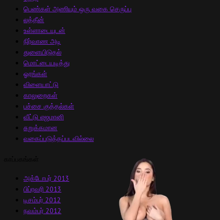
பெண்கள் அணியும் ஒரு வகை செருப்பு
லத்தீன்
உள்ளாடையுடன்
நிர்வாண அடி
துளையிடுதல்
மொட்டையடித்து
ஓரங்கள்
விளையாட்டு
காலுறைகள்
பச்சை குத்தல்கள்
வீட்டு எஜமானி
சுறுக்கமான
வகைப்படுத்தப்படவில்லை
காப்பகங்கள்
அக்டோபர் 2013
பிப்ரவரி 2013
டிசம்பர் 2012
நவம்பர் 2012