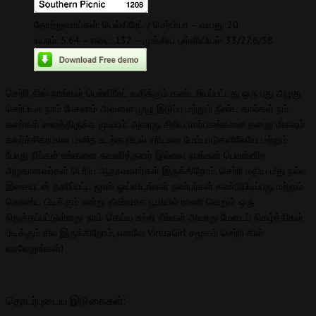
தோற்றுவாய்கள்: பெல்கிரேட் / செர்பியா – வயது: 20
உயரம்: 5.64 – எடை: 132 – முக்கிய புள்ளியியல்: 33/27.6/38
செர்ரி கிஸ் நாங்கள் பெல்கிரேட் வசிக்கும் கண்டறியப்பட்டது ஒரு புது அழகு,
செர்பியா. நாம் பேசலாம் அவளை முழு இடுப்பு மற்றும் நீண்ட கால்கள் நம்
கண்கள் வைத்திருக்க முடியும். அவரது சிறிய மார்பகங்களை தனது மிகவும்
கவர்ச்சிகரமான மனித உடற்கூறியல் சரியான மேம்பாடுகளிலேயே மற்றும்
போது நீங்கள் உங்களை கவனித்தனர் இல்லை, நாங்கள் பொன்னிற
அழகானவர்கள் பெரிய ஆதரவாளர்கள் இருக்கிறோம். செர்ரி மதிய மீது நல்ல
இசையுடன் தனிப்பட்ட ஜாஸ் ஓய்விடங்கள் நண்பர்கள் கண்டுபிடிப்பது மற்றும்
கொண்ட பிடிக்கும் என்று தீவிரமாக பூமியில் ராணி வெறும் ஒரு
நிறுத்தப்பட்டுள்ளது. நாம் செய்ய சுற்றி நீங்கள் அவரது மேடைப் நிகழ்ச்சிகள்
பிடிக்கும் சில இருக்கிறோம், எனவே VirtuaGirl சமூகம் செர்ரி கிஸ்
வரவேறுங்கள்!
தொடர்புடைய இடுகைகள்: