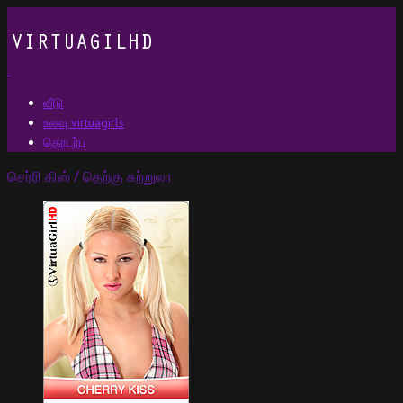
வீடு
உலவு virtuagirls
தொடர்பு
செர்ரி கிஸ் / தெற்கு சுற்றுலா