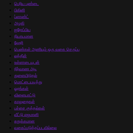
பெரிய புண்டை
பிகினி
ப்ளாண்ட்
அழகி
ஐரோப்பிய
நியாயமான
ஹேரி
பெண்கள் அணியும் ஒரு வகை செருப்பு
லத்தீன்
உள்ளாடையுடன்
நிர்வாண அடி
துளையிடுதல்
மொட்டையடித்து
ஓரங்கள்
விளையாட்டு
காலுறைகள்
பச்சை குத்தல்கள்
வீட்டு எஜமானி
சுறுக்கமான
வகைப்படுத்தப்படவில்லை