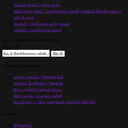
லெய்லா பிளாக் / திறப்பு நைட்
விக்டோரியா ஸ்வீட் / கவர்ச்சியாக மகளிர் அணியும் இறுக்கமுடைய
மார்புக் கச்சு
ஐனெஸ் / ஆரம்பகால வசந்தகாலம்
ஐனெஸ் / கவர்ச்சியாக கைதி
சமூக வலைப்பின்னல்களில் பகிரவும்
தேடுங்கள்:
அண்மைய இடுகைகள்
வாண்டா காமம் / Kittenish பேப்
பிளான்ச் Bradburry / Mantrap
கேட்டி ஏஞ்சல் | ப்ரைமல் வெப்ப
லீனா காதல் / ஃப்ளாஷ் டான்சர்
பெய்லி ரைடர் / இன உணர்வைத் தூண்டும் இல் ரெட்
வகைகள்
இராணுவம்