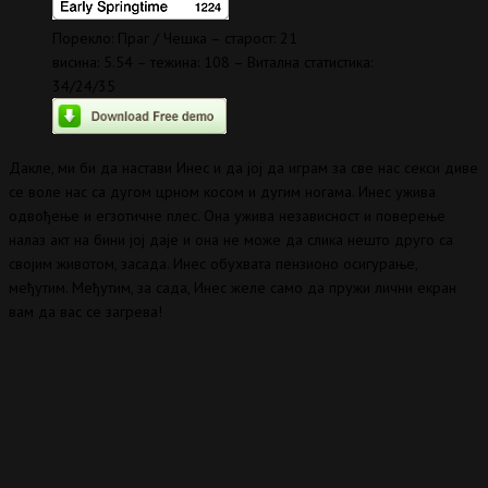
Порекло: Праг / Чешка – старост: 21
висина: 5.54 – тежина: 108 – Витална статистика:
34/24/35
Дакле, ми би да настави Инес и да јој да играм за све нас секси диве
се воле нас са дугом црном косом и дугим ногама. Инес ужива
одвођење и егзотичне плес. Она ужива независност и поверење
налаз акт на бини јој даје и она не може да слика нешто друго са
својим животом, засада. Инес обухвата пензионо осигурање,
међутим. Међутим, за сада, Инес желе само да пружи лични екран
вам да вас се загрева!