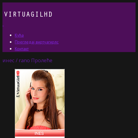
Кућа
Прегледај виртуагирлс
Контакт
инес / rano Пролеће