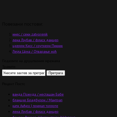
Повезани постови:
инес / секи zatvorenik
лена Љубав / фласх данцер
цхерри Кисс / соутхерн Пикник
Лејла Црна / Отварање ноћ
Поделите на друштвеним мрежама
Тражити:
Рецент Постс
ванда Пожуда / несташан Бабе
бланцхе Брадбурри / Мантрап
кати Анђео | примал топлоте
лена Љубав / фласх данцер