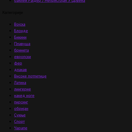
баилеи Рајдер / Непристојан У Црвена
Категорије
Војска
Блонде
Бикини
Плавуша
бринета
европски
фер
длакав
Високе потпетице
Латина
лингерие
накед ноге
пирсинг
обријан
Сукње
Спорт
Чарапе