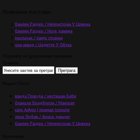
Повезани постови:
баилеи Рајдер / Непристојан У Црвена
баилеи Рајдер / Ноге данима
маслачак / панти странке
она никад / Цадетте У Обука
Поделите на друштвеним мрежама
Тражити:
Рецент Постс
ванда Пожуда / несташан Бабе
бланцхе Брадбурри / Мантрап
кати Анђео | примал топлоте
лена Љубав / фласх данцер
баилеи Рајдер / Непристојан У Црвена
Категорије