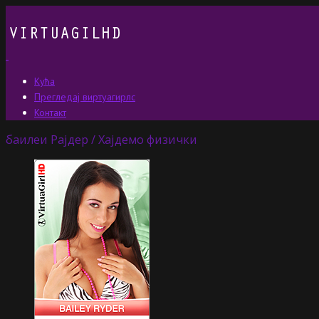
Кућа
Прегледај виртуагирлс
Контакт
баилеи Рајдер / Хајдемо физички