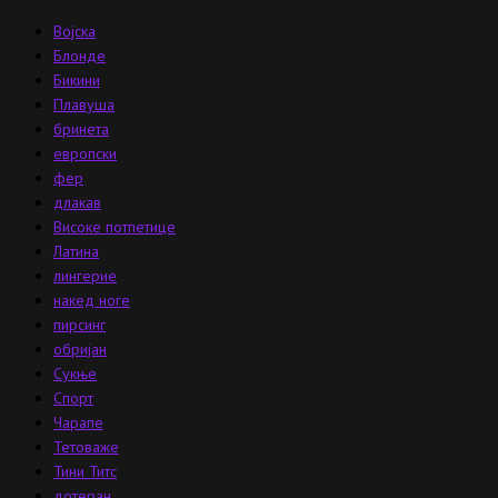
Војска
Блонде
Бикини
Плавуша
бринета
европски
фер
длакав
Високе потпетице
Латина
лингерие
накед ноге
пирсинг
обријан
Сукње
Спорт
Чарапе
Тетоваже
Тини Титс
дотеран