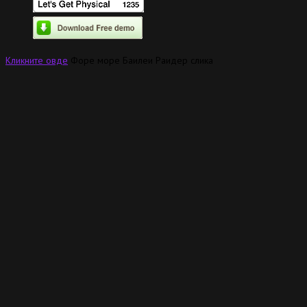
Кликните овде
Форе море Баилеи Раидер слика