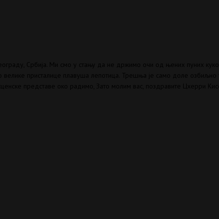
еограду, Србија. Ми смо у стању да не држимо очи од њених пуних ку
мо велике присталице плавуша лепотица. Трешња је само доле озбиљно т
 сценске представе око радимо, Зато молим вас, поздравите Цхерри Кис