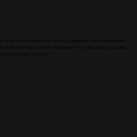
кова и дуге ноге. Њене мале груди су савршене побољшања њеног
о еартх краљицу која воли откривања личних јазз салона уз добру
с за Виртуагирл заједницу!