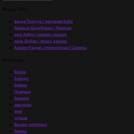
Рецент Постс
ванда Пожуда / несташан Бабе
бланцхе Брадбурри / Мантрап
кати Анђео | примал топлоте
лена Љубав / фласх данцер
баилеи Рајдер / Непристојан У Црвена
Категорије
Војска
Блонде
Бикини
Плавуша
бринета
европски
фер
длакав
Високе потпетице
Латина