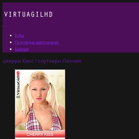
Кућа
Прегледај виртуагирлс
Контакт
цхерри Кисс / соутхерн Пикник