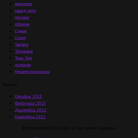
лингерие
накед ноге
пирсинг
обријан
Сукње
Спорт
Чарапе
Тетоваже
Тини Титс
дотеран
Некатегоризовано
Архива
Октобра 2013
Фебруара 2013
Децембра 2012
Новембра 2012
ВиртуагирлфуллХД.инфо © Сва права задржана.