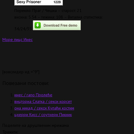
Порекло: Праг / Чешка – старост: 21
висина: 5.54 – тежина: 108 – Витална статистика:
34/24/35
Море пицс Инес
[вовслидер ид =”9″]
Повезани постови:
инес / rano Пролеће
вицториа Слатка / секси корсет
она никад / секси Купаћи костим
цхерри Кисс / соутхерн Пикник
Поделите на друштвеним мрежама
Тражити: