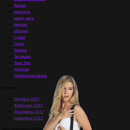
Латина
лингерие
накед ноге
пирсинг
обријан
Сукње
Спорт
Чарапе
Тетоваже
Тини Титс
дотеран
Некатегоризовано
Архива
Октобра 2013
Фебруара 2013
Децембра 2012
Новембра 2012
ВиртуагирлфуллХД.инфо © Сва права задржана.