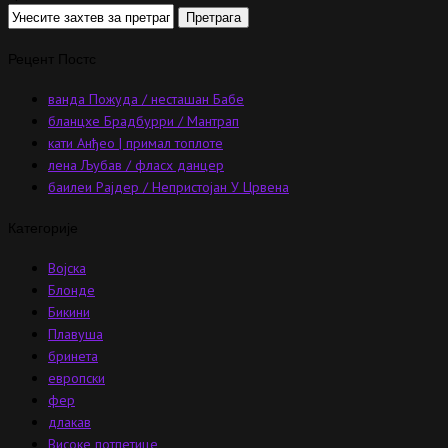
Рецент Постс
ванда Пожуда / несташан Бабе
бланцхе Брадбурри / Мантрап
кати Анђео | примал топлоте
лена Љубав / фласх данцер
баилеи Рајдер / Непристојан У Црвена
Категорије
Војска
Блонде
Бикини
Плавуша
бринета
европски
фер
длакав
Високе потпетице