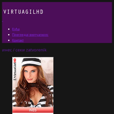
Кућа
Прегледај виртуагирлс
Контакт
инес / секи zatvorenik