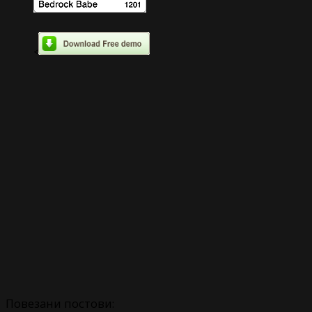
<
Повезани постови: