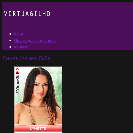
Кућа
Прегледај виртуагирлс
Контакт
Линет / темељ Бабе