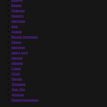
Бикини
Плавуша
бринета
европски
фер
длакав
Високе потпетице
Латина
лингерие
накед ноге
пирсинг
обријан
Сукње
Спорт
Чарапе
Тетоваже
Тини Титс
дотеран
Некатегоризовано