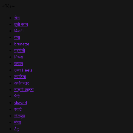
कोटिहरू
सेना
ठूलो स्तन
बिकनी
गोरा
brunette
युरोपेली
निष्पक्ष
कपाल
उच्च Heels
ल्याटिना
अधोवस्त्र
नाङ्गो खुट्टा
भेदी
shaved
स्कर्ट
खेलकुद
मोजा
टैटू