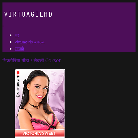
घर
virtuagirls ब्राउज
सम्पर्क
भिक्टोरिया मीठा / सेक्सी Corset