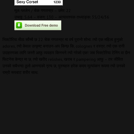
मूल: प्लजेन / चेक गणतन्त्र – उमेर: 22
उचाइ: 5.64 – वजन: 130 – अत्यावश्यक तथ्याङ्क: 35/24/36
भिक्टोरिया मीठा साँच्चै छ 22 चेक गणतन्त्र मा वर्ष पुरानो शोभा. त्यो एक महिला हुनुको
adores, त्यो केवल उत्कृष्ट बनाउन-अप किन्छ कि, colognes र वस्त्र. त्यो एक रानी
उदाहरणका लागि जस्तै आफु व्यवहार किनभने त्यो गरेको एक! जब भिक्टोरिया टेनिंग वा छैन
फिटनेस केन्द्र मा छ, त्यो खरीद relishes, खराब र pampering आफु – तर जीवित
उनको सबैभन्दा ठूलो आनन्दको नृत्य छ, पुरुषहरु हरेक कदम मूल्यांकन रूपमा त्यो उनको
राम्रो रूपबाट शरीर साथ.