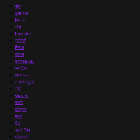
सेना
ठूलो स्तन
बिकनी
गोरा
brunette
युरोपेली
निष्पक्ष
कपाल
उच्च Heels
ल्याटिना
अधोवस्त्र
नाङ्गो खुट्टा
भेदी
shaved
स्कर्ट
खेलकुद
मोजा
टैटू
सानो Tits
छोट्याउन