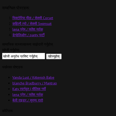
सम्बन्धित पोस्टहरू:
भिक्टोरिया मीठा / सेक्सी Corset
कहिल्यै त्यो / सेक्सी Swimsuit
lena प्रेम / फ्लैश नर्तक
डेन्डेलिओन / panty पार्टी
सामाजिक सञ्जालहरूमा साझेदारी गर्नुहोस्
खोजी गर्नुहोस्:
भर्खरका पोष्टहरू
Vanda Lust / Kittenish Babe
blanche Bradburry / Mantrap
Katy स्वर्गदूत | मौलिक गर्मी
lena प्रेम / फ्लैश नर्तक
बेली राइडर / सुरम्य रातो
कोटिहरू