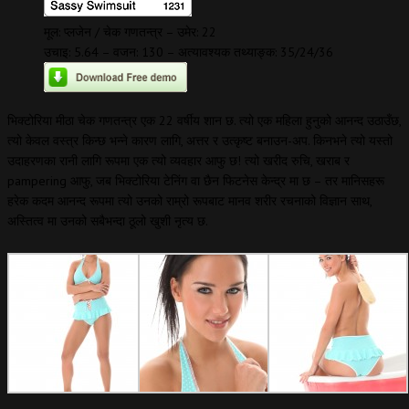
मूल: प्लजेन / चेक गणतन्त्र – उमेर: 22
उचाइ: 5.64 – वजन: 130 – अत्यावश्यक तथ्याङ्क: 35/24/36
भिक्टोरिया मीठा चेक गणतन्त्र एक 22 वर्षीय शान छ. त्यो एक महिला हुनुको आनन्द उठाउँछ,
त्यो केवल वस्त्र किन्छ भन्ने कारण लागि, अत्तर र उत्कृष्ट बनाउन-अप. किनभने त्यो यस्तो
उदाहरणका रानी लागि रूपमा एक त्यो व्यवहार आफु छ! त्यो खरीद रुचि, खराब र
pampering आफु, जब भिक्टोरिया टेनिंग वा छैन फिटनेस केन्द्र मा छ – तर मानिसहरू
हरेक कदम आनन्द रूपमा त्यो उनको राम्रो रूपबाट मानव शरीर रचनाको विज्ञान साथ,
अस्तित्व मा उनको सबैभन्दा ठूलो खुशी नृत्य छ.