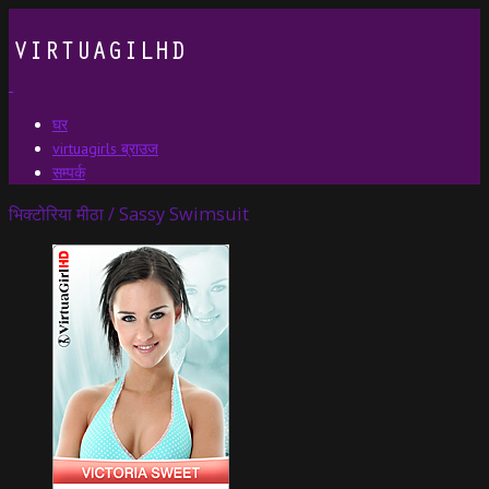
घर
virtuagirls ब्राउज
सम्पर्क
भिक्टोरिया मीठा / Sassy Swimsuit