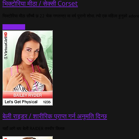
भिक्टोरिया मीठा / सेक्सी Corset
भिक्टोरिया मीठा साँच्चै छ 22 चेक गणतन्त्र मा वर्ष पुरानो शोभा. त्यो एक महिला हुनुको ador
थप पढ्नुहोस्…
बेली राइडर / शारीरिक प्राप्त गर्न अनुमति दिन्छ
यहाँ आगे थप बेली RAIDER तस्वीर क्लिक