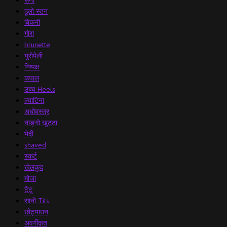
ठूलो स्तन
बिकनी
गोरा
brunette
युरोपेली
निष्पक्ष
कपाल
उच्च Heels
ल्याटिना
अधोवस्त्र
नाङ्गो खुट्टा
भेदी
shaved
स्कर्ट
खेलकुद
मोजा
टैटू
सानो Tits
छोट्याउन
अवर्गीकृत