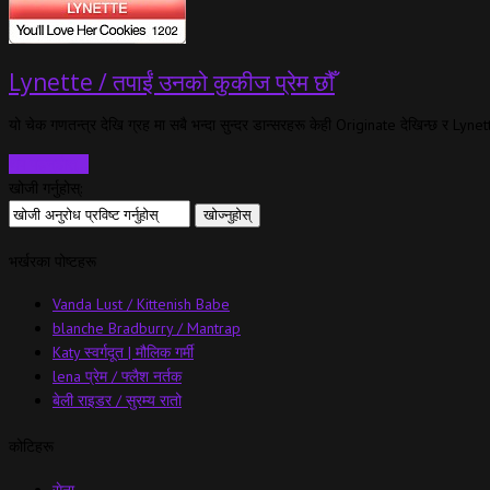
Lynette / तपाईं उनको कुकीज प्रेम छौँ
यो चेक गणतन्त्र देखि ग्रह मा सबै भन्दा सुन्दर डान्सरहरू केही Originate देखिन्छ र Lyne
थप पढ्नुहोस्…
खोजी गर्नुहोस्:
भर्खरका पोष्टहरू
Vanda Lust / Kittenish Babe
blanche Bradburry / Mantrap
Katy स्वर्गदूत | मौलिक गर्मी
lena प्रेम / फ्लैश नर्तक
बेली राइडर / सुरम्य रातो
कोटिहरू
सेना