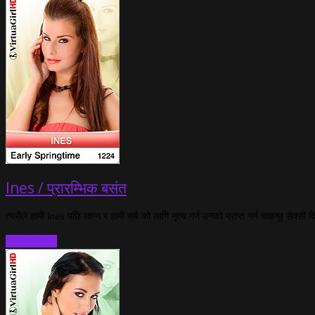
Ines / प्रारम्भिक बसंत
त्यसैले हामी Ines पछि लाग्न र हामी सबै को लागि नृत्य गर्न उनको प्राप्त गर्न चाहन्छु सेक्सी
थप पढ्नुहोस्…