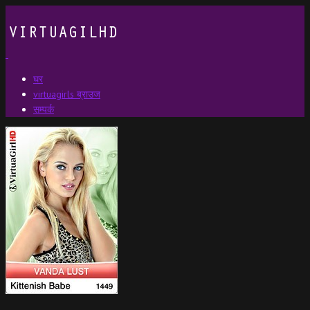
घर
virtuagirls ब्राउज
सम्पर्क