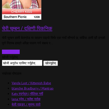
चेरी चुम्बन / दक्षिणी पिकनिक
चेरी चुम्बन हामी बेलग्रेड मा रहछन पाइयो सिर्फ एक नयाँ सौन्दर्य छ, सर्बिया. हामी छौं उनको
पूर्ण नितम्ब हाम्रो आँखा पालन गर्न सक्षम र…
थप पढ्नुहोस्…
खोजी गर्नुहोस्:
भर्खरका पोष्टहरू
Vanda Lust / Kittenish Babe
blanche Bradburry / Mantrap
Katy स्वर्गदूत | मौलिक गर्मी
lena प्रेम / फ्लैश नर्तक
बेली राइडर / सुरम्य रातो