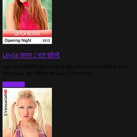
Leyla काला / रात खोल्दै
Leyla काला पक्कै तिमी सही hers को एक ठूलो प्रशंसक मा परिवर्तन रहेको छ. बस यो
स्पेनी stunner बुझ्न. बार्सिलोना बाट Hailing, त्यो मा सानो छ…
थप पढ्नुहोस्…