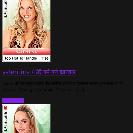
valentina / धेरै गर्म गर्न ह्यान्डल
boobs को एक सुखद राउन्ड सेट सर्वोच्च अधिकांश पुरुषहरु कल्पना हुन सक्छ. तपाईं
स्वीकार म निश्चित छु! राम्रो, म सबै गर्यौं विश्वास तपाईंलाई…
थप पढ्नुहोस्…