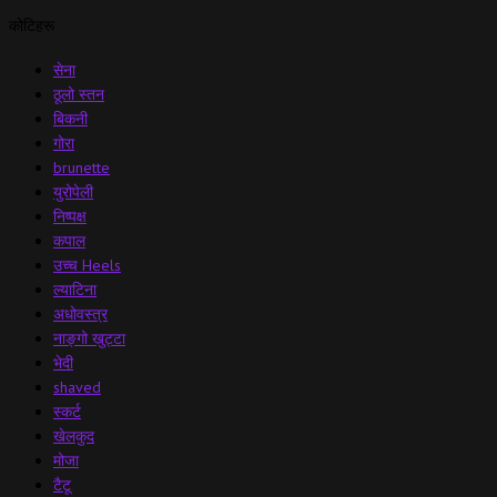
कोटिहरू
सेना
ठूलो स्तन
बिकनी
गोरा
brunette
युरोपेली
निष्पक्ष
कपाल
उच्च Heels
ल्याटिना
अधोवस्त्र
नाङ्गो खुट्टा
भेदी
shaved
स्कर्ट
खेलकुद
मोजा
टैटू