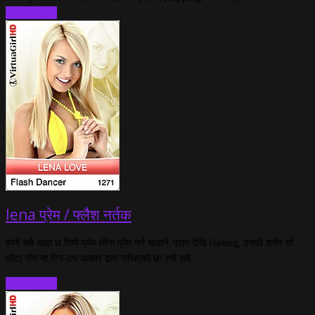
थप पढ्नुहोस्...
lena प्रेम / फ्लैश नर्तक
हामी सबै थाहा छ तिमी प्रेम लीना प्रेम गर्न चाहाने. प्राग देखि Hailing, उनको शरीर यो
छोटा गोरा मा टिप-टप आकार द्वारा राखिएको छ! त्यो सबै…
थप पढ्नुहोस्…