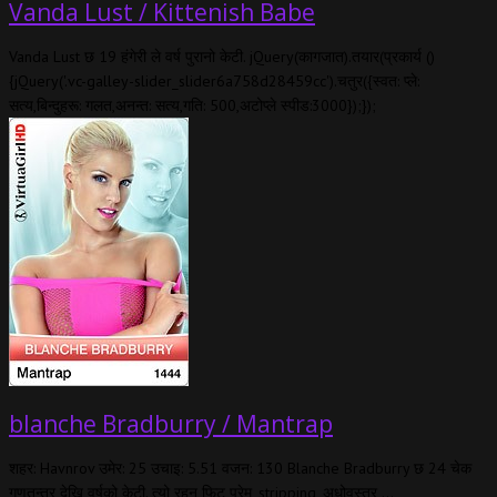
Vanda Lust / Kittenish Babe
Vanda Lust छ 19 हंगेरी ले वर्ष पुरानो केटी. jQuery(कागजात).तयार(प्रकार्य ()
{jQuery(
'.vc-galley-slider_slider6a758d28459cc'
).चतुर({स्वत: प्ले:
सत्य,बिन्दुहरू: गलत,अनन्त: सत्य,गति: 500,अटोप्ले स्पीड:3000});});
blanche Bradburry / Mantrap
शहर: Havnrov उमेर: 25 उचाइ: 5.51 वजन: 130 Blanche Bradburry छ 24 चेक
गणतन्त्र देखि वर्षको केटी. त्यो रहन फिट प्रेम, stripping, अधोवस्त्र,…