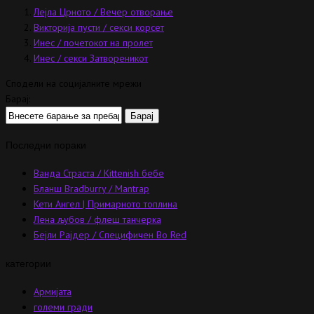
Лејла Црното / Вечер отворање
Викторија пусти / секси корсет
Инес / почетокот на пролет
Инес / секси Затвореникот
Сподели на социјалните мрежи
Барај:
Последни пораки
Ванда Страста / Kittenish бебе
Бланш Bradburry / Mantrap
Кети Ангел | Примарното топлина
Лена љубов / флеш танчерка
Бејли Рајдер / Специфичен Во Red
категории
Армијата
големи гради