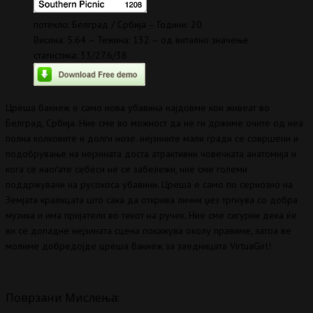
потекло: Белград / Србија – Години: 20
Висина: 5.64 – Тежина: 132 – од витално значење
статистика: 33/27.6/38
Цреша бакнеж е само нова убавина најдовме кои живеат во
Белград, Србија. Ние сме во можност да не ги држиме очите од неа
полна колковите и долги нозе. нејзините мали гради се совршени и
подобрување на нејзината доста атрактивни човечката анатомија и
кога се наоѓате себеси не се забележи, ние сме големи
поддржувачи на русокоса убавини. Цреша е само по сериозно на
Земјата кралицата што сака да открива лични џез тргнува со добра
музика и има пријатели во текот на ручек. Ние сме сигурни дека ќе
ви се допадне нејзината сцена покажува околу правиме, затоа ве
молиме добредојде цреша бакнеж за заедницата VirtuaGirl!
Поврзани Мислења: