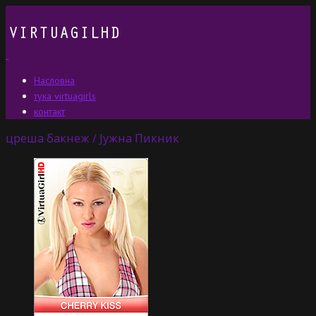
Насловна
тука virtuagirls
контакт
цреша бакнеж / Јужна Пикник