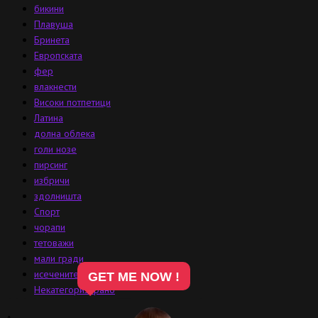
бикини
Плавуша
Бринета
Европската
фер
влакнести
Високи потпетици
Латина
долна облека
голи нозе
пирсинг
избричи
здолништа
Спорт
чорапи
тетоважи
мали гради
исечените
GET ME NOW !
Некатегоризирано