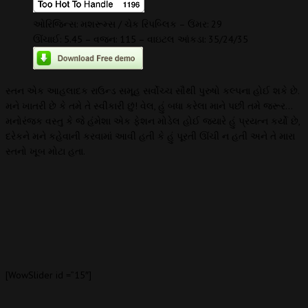
ઓરિજિન્સ: મશરૂમ્સ / ચેક રિપબ્લિક – ઉંમર: 29
ઊંચાઈ: 5.45 – વજન: 115 – વાઇટલ આંકડા: 35/24/35
સ્તન એક આહલાદક રાઉન્ડ સમૂહ સર્વોચ્ચ સૌથી પુરુષો કલ્પના હોઈ શકે છે.
મને ખાતરી છે કે તમે તે સ્વીકારી છું! વેલ, હું બધા કરેલા માને પછી તમે જરૂર…
મનોરંજક વસ્તુ કે જે હંમેશા એક ફેશન મોડેલ હોઈ જ્યારે હું પ્રયત્ન કર્યો છે,
દરેકને મને કહેવાની કરવામાં આવી હતી કે હું પૂરતી ઊંચી ન હતી અને તે મારા
સ્તનો ખૂબ મોટા હતા.
[WowSlider id =”15″]