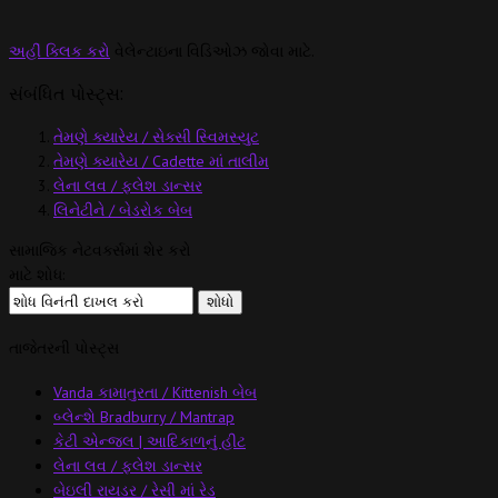
અહીં ક્લિક કરો
વેલેન્ટાઇના વિડિઓઝ જોવા માટે.
સંબંધિત પોસ્ટ્સ:
તેમણે ક્યારેય / સેક્સી સ્વિમસ્યુટ
તેમણે ક્યારેય / Cadette માં તાલીમ
લેના લવ / ફ્લેશ ડાન્સર
લિનેટીને / બેડરોક બેબ
સામાજિક નેટવર્ક્સમાં શેર કરો
માટે શોધ:
તાજેતરની પોસ્ટ્સ
Vanda કામાતુરતા / Kittenish બેબ
બ્લેન્શે Bradburry / Mantrap
કેટી એન્જલ | આદિકાળનું હીટ
લેના લવ / ફ્લેશ ડાન્સર
બેઇલી રાયડર / રેસી માં રેડ