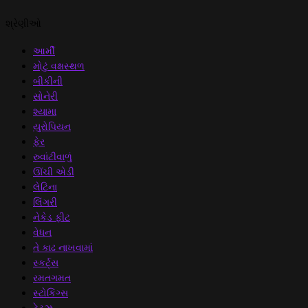
શ્રેણીઓ
આર્મી
મોટું વક્ષસ્થળ
બીકીની
સોનેરી
શ્યામા
યુરોપિયન
ફેર
રુવાંટીવાળું
ઊંચી એડી
લેટિના
લિંગરી
નેકેડ ફીટ
વેધન
તે કાઢ નાખવામાં
સ્કર્ટ્સ
રમતગમત
સ્ટોકિંગ્સ
ટેટૂઝ