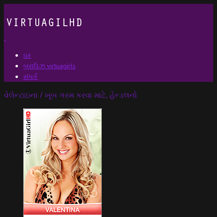
ઘર
બ્રાઉઝ virtuagirls
સંપર્ક
વેલેન્ટાઇના / ખૂબ ગરમ કરવા માટે, હેન્ડલનો