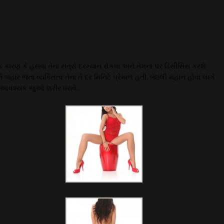
ેક કારણ કે હસવા તેના સત્રો દરમ્યાન રોકવા અને તેમના પર ડિસીસિસ કરશે
બહાર જતા વ્યકિતત્વ તેના તે દર મિનિટે પ્રેમાળ હતી. બેઇલી મહાન હોવા લાગે
કરો આવશ્યક જુઓ શરીર ધરાવે.