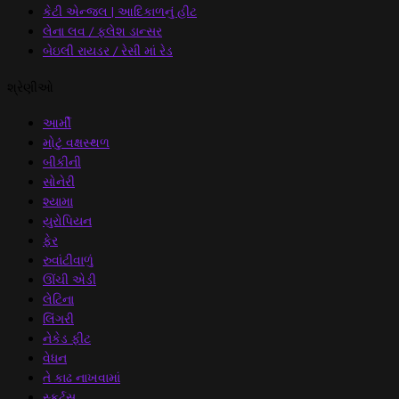
કેટી એન્જલ | આદિકાળનું હીટ
લેના લવ / ફ્લેશ ડાન્સર
બેઇલી રાયડર / રેસી માં રેડ
શ્રેણીઓ
આર્મી
મોટું વક્ષસ્થળ
બીકીની
સોનેરી
શ્યામા
યુરોપિયન
ફેર
રુવાંટીવાળું
ઊંચી એડી
લેટિના
લિંગરી
નેકેડ ફીટ
વેધન
તે કાઢ નાખવામાં
સ્કર્ટ્સ