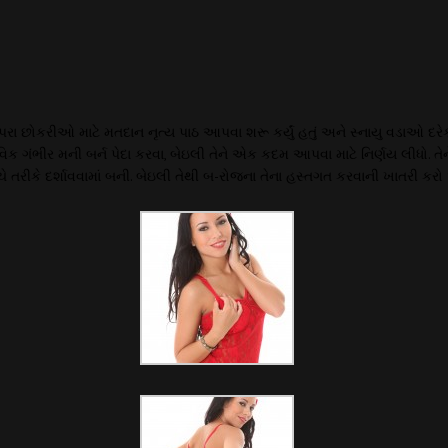
પરા છોકરીઓ માટે મતદાન નૃત્ય પાઠ આપવા શરૂ કર્યું હતું અને સ્નાયુ વડાઓ દર
 ગંભીર મની બર્ન પેદા કરવા, બેઇલી તેને એક કદમ આપવા માટે નિર્ણય લીધો. તેને 
ચ્ચે તરીકે દર્શાવવામાં બની. બેઇલી તેથી બ-રોજના તેના હસ્તગત કરવાની ખાતરી 