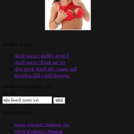
સંબંધિત પોસ્ટ્સ:
બેઇલી રાયડર / શારીરિક મેળવો દે
બેઇલી રાયડર / દિવસો માટે પગ
પીળા ફૂલનો જંગલી છોડ / panty પાર્ટી
વિક્ટોરિયા મીઠી / સેસી સ્વિમસ્યુટ
સામાજિક નેટવર્ક્સમાં શેર કરો
માટે શોધ:
તાજેતરની પોસ્ટ્સ
Vanda કામાતુરતા / Kittenish બેબ
બ્લેન્શે Bradburry / Mantrap