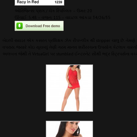
ઓરિજિન્સ: પ્રાગ / ચેક રિપબ્લિક – ઉંમર: 20
ઊંચાઈ: 5.48 – વજન: 115 – વાઇટલ આંકડા: 34/26/35
બેઇલી રાયડર એક કસરત પ્રશિક્ષક ઝેક રીપબ્લીક થી stripper ચાલુ છે. તેમણે 
વપરાય. જ્યારે કોઇ સૂચવ્યું તેણી ગરમ માનવ શરીરરચના ઉપયોગ કેટલાક વાસ્તવિક
અલબત્ત જેથી તે VirtuaGirl પર stumbled ઈન્ટરનેટ સૌથી ભદ્ર સ્ટ્રિપર્સના વ