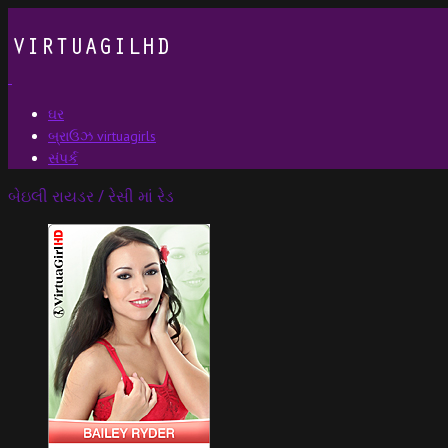
ઘર
બ્રાઉઝ virtuagirls
સંપર્ક
બેઇલી રાયડર / રેસી માં રેડ