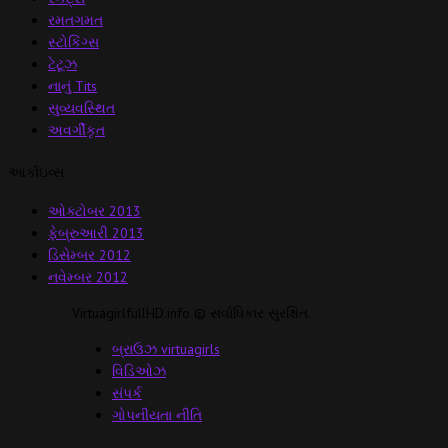
રમતગમત
સ્ટોકિંગ્સ
ટેટૂઝ
નાનું Tits
સુવ્યવસ્થિત
અવર્ગીકૃત
આર્કાઇવ્સ
ઓક્ટોબર 2013
ફેબ્રુઆરી 2013
ડિસેમ્બર 2012
નવેમ્બર 2012
VirtuagirlfullHD.info © સર્વાધિકાર સુરક્ષિત.
બ્રાઉઝ virtuagirls
વિડિઓઝ
સંપર્ક
ગોપનીયતા નીતિ