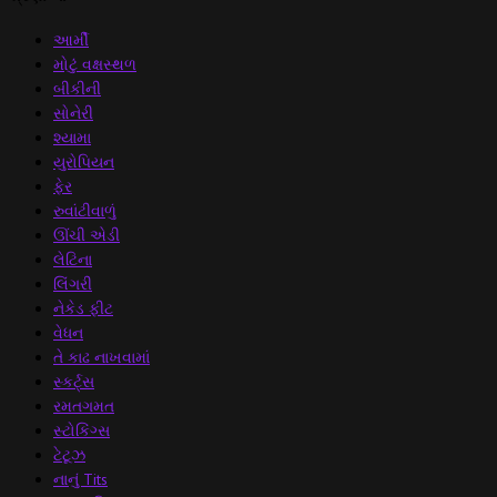
આર્મી
મોટું વક્ષસ્થળ
બીકીની
સોનેરી
શ્યામા
યુરોપિયન
ફેર
રુવાંટીવાળું
ઊંચી એડી
લેટિના
લિંગરી
નેકેડ ફીટ
વેધન
તે કાઢ નાખવામાં
સ્કર્ટ્સ
રમતગમત
સ્ટોકિંગ્સ
ટેટૂઝ
નાનું Tits