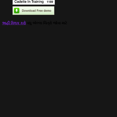
અહીં ક્લિક કરો
વધુ એલ્લા ચિત્રો જોવા માટે