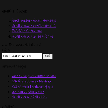
સંબંધિત પોસ્ટ્સ:
તેમણે ક્યારેય / સેક્સી સ્વિમસ્યુટ
બેઇલી રાયડર / શારીરિક મેળવો દે
લિનેટીને / બેડરોક બેબ
બેઇલી રાયડર / દિવસો માટે પગ
સામાજિક નેટવર્ક્સમાં શેર કરો
માટે શોધ:
તાજેતરની પોસ્ટ્સ
Vanda કામાતુરતા / Kittenish બેબ
બ્લેન્શે Bradburry / Mantrap
કેટી એન્જલ | આદિકાળનું હીટ
લેના લવ / ફ્લેશ ડાન્સર
બેઇલી રાયડર / રેસી માં રેડ
શ્રેણીઓ