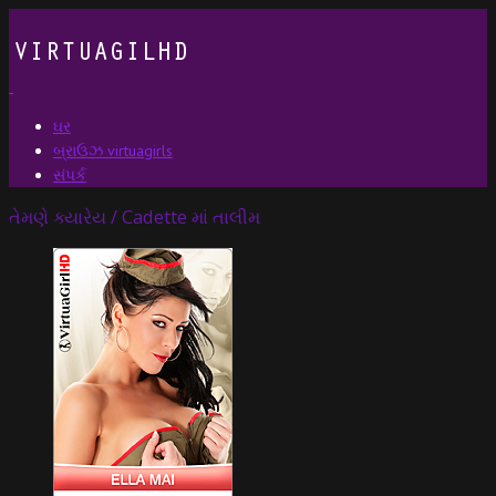
ઘર
બ્રાઉઝ virtuagirls
સંપર્ક
તેમણે ક્યારેય / Cadette માં તાલીમ