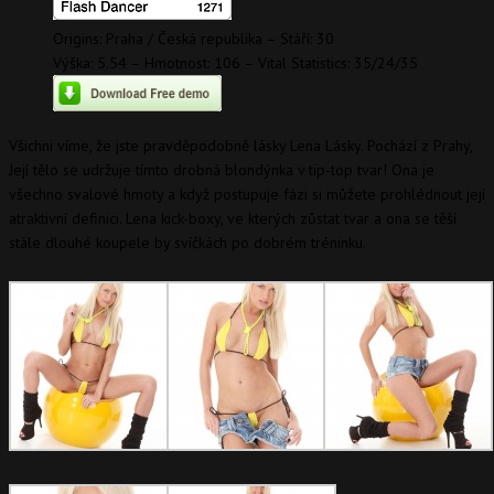
Origins: Praha / Česká republika – Stáří: 30
Výška: 5.54 – Hmotnost: 106 – Vital Statistics: 35/24/35
Všichni víme, že jste pravděpodobně lásky Lena Lásky. Pochází z Prahy,
Její tělo se udržuje tímto drobná blondýnka v tip-top tvar! Ona je
všechno svalové hmoty a když postupuje fázi si můžete prohlédnout její
atraktivní definici. Lena kick-boxy, ve kterých zůstat tvar a ona se těší
stále dlouhé koupele by svíčkách po dobrém tréninku.