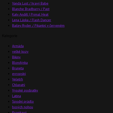
Vanda Lust / hravý Babe
Blanche Bradburry / Past
Katy Anděl | Primal Heat
Lena Láska / Flash Dancer
Bailey Ryder / Pikantní v červeném
Kategorie
Armáda
velké kozy
Bikiny
Blondýnka
Bruneta
evropský
Veletrh
Chlupatý
Vysoké podpatky
Latina
Spodní prádlo
bosých nohou
Pronikavý