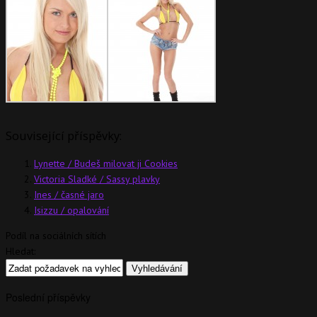
Související příspěvky:
Lynette / Budeš milovat ji Cookies
Victoria Sladké / Sassy plavky
Ines / časné jaro
Isizzu / opalování
Podíl na sociálních sítích
Hledat:
Poslední příspěvky