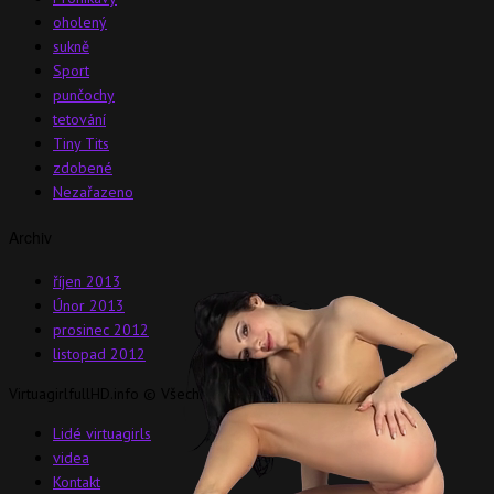
oholený
sukně
Sport
punčochy
tetování
Tiny Tits
zdobené
Nezařazeno
Archiv
říjen 2013
Únor 2013
prosinec 2012
listopad 2012
VirtuagirlfullHD.info © Všechna práva vyhrazena.
Lidé virtuagirls
videa
Kontakt