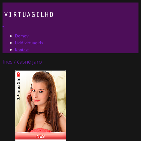
Domov
Lidé virtuagirls
Kontakt
Ines / časné jaro