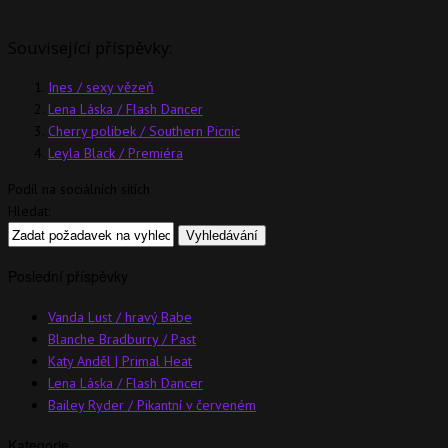
Související příspěvky:
Ines / sexy vězeň
Lena Láska / Flash Dancer
Cherry polibek / Southern Picnic
Leyla Black / Premiéra
Podíl na sociálních sítích
Hledat:
Poslední příspěvky
Vanda Lust / hravý Babe
Blanche Bradburry / Past
Katy Anděl | Primal Heat
Lena Láska / Flash Dancer
Bailey Ryder / Pikantní v červeném
Kategorie