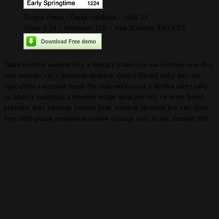
Origins: Praha / Česká republika – Stáří: 21
Výška: 5.54 – Hmotnost: 108 – Vital Statistics: 34/24/35
Takže bychom usilovat Ines a dostat ji k tanci pro nás všechny sexy divy
jsou milováni nás s dlouhými tmavými vlasy a dlouhé nohy. Ines má
vypouštění a exotické tance. Má ráda nezávislost a důvěra nález nahý
na pódiu ji poskytuje, a nemůže image dělat jiné věci ve svém životě,
prozatím. Ines zahrnuje penzijní plán, nicméně. Nicméně pro tuto chvíli,
Ines chtějí pouze poskytovat osobní displeje vám, že vás dostane hot!