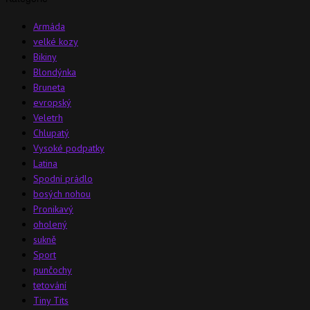
Armáda
velké kozy
Bikiny
Blondýnka
Bruneta
evropský
Veletrh
Chlupatý
Vysoké podpatky
Latina
Spodní prádlo
bosých nohou
Pronikavý
oholený
sukně
Sport
punčochy
tetování
Tiny Tits