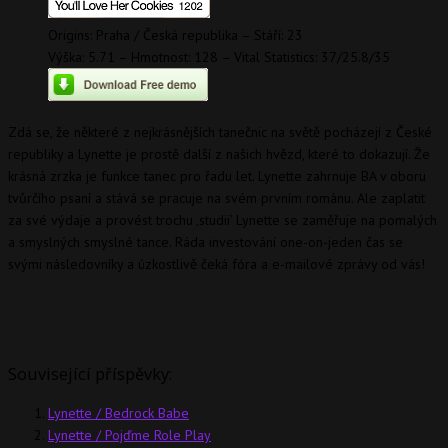
Origins: Praha / Česká republika – Stáří: 23
Výška: 5.71 – Hmotnost: 128 – Vital Statistics: 37/25.8/35
Zdá se, že některé z nejkrásnějších tanečnic na světě pocházejí z České
republiky a Lynette je prostě další z našich hvězd, které to dokazují. Že
krásná zrzka je funkce tanec pro řadu let. Lynette zahrnuje BA v oboru
tvůrčího psaní a stává se pracuje na svém prvním románu. Ale zaplatit
za své výdaje a provést trochu ‚studii’ Lynette se zaměřuje na pomalých
a smyslných smyslné tance. Ráda investování one-on-jeden čas se
svými následovníky a úzkostlivě čeká fóra a e-mailové zprávy od vás!
Související příspěvky:
Lynette / Bedrock Babe
Lynette / Pojďme Role Play