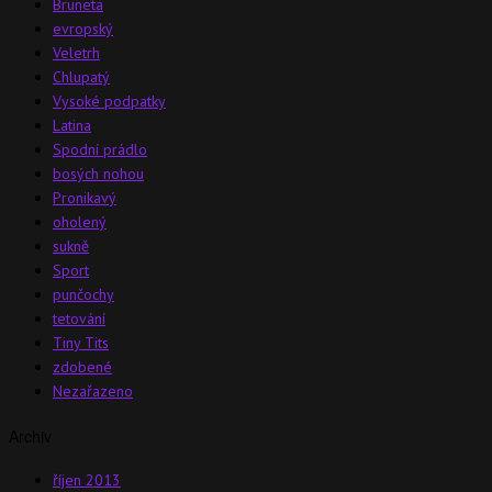
Bruneta
evropský
Veletrh
Chlupatý
Vysoké podpatky
Latina
Spodní prádlo
bosých nohou
Pronikavý
oholený
sukně
Sport
punčochy
tetování
Tiny Tits
zdobené
Nezařazeno
Archiv
říjen 2013