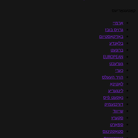
קאַטעגאָריעס
אַרמיי
גרויס בובז
באָדקאָסטיום
בלאָנדע
ברונעט
EUROPEAN
גערעכט
כערי
הויך העעלס
לאַטינאַ
לינגעריע
נאַקעט פֿיס
דורכנעמיק
שייווד
סקערץ
ספּאָרט
סטאָקקינגס
טאַטטאָאָס