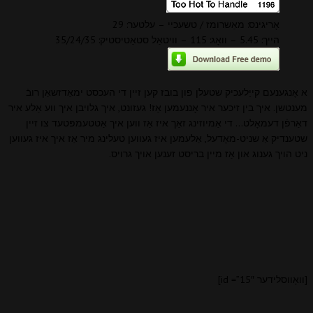
אָריגינס: מאַשרומז / טשעכיי – עלטער: 29
הייך: 5.45 – וואָג: 115 – וויטאַל סטאַטיסטיק: 35/24/35
א אָנגענעם קייַלעכיק שטעלן פון בובז קען זיין די העכסט ימאַדזשאַן רובֿ
מענטשן. איך בין זיכער איר אָננעמען אַז! געזונט, איך גלויבן איך ווע אַלע איר
דאַרפֿן דעמאָלט… די אַמיוזינג זאַך איז אַז ווען איך אַטטעמפּטעד צו זיין
שטענדיק אַ שניט-מאָדעל, אַלעמען איז געווען טעלינג מיר אַז איך איז געווען
ניט הויך גענוג און אַז מיין בריסט זענען אויך גרויס.
[וואָווסלידער id =”15″]