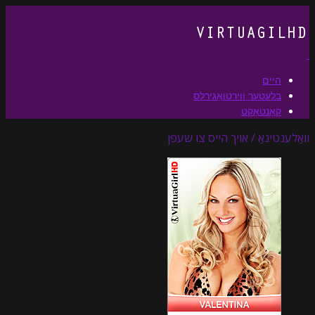
היים
בלעטער ווירטואַגירלס
קאָנטאַקט
וואַלענטינאַ / אויך הייס צו שעפּן