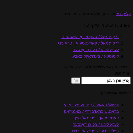
קליק דא
צו היטן וואַלענטינאַ ס ווידיאס.
פֿאַרבונדענע אַרטיקלען:
זי קיינמאָל / סעקסי באָדקאָסטיום
זי קיינמאָל / קאַדעטטע אין טראַינינג
לענאַ ליבע / בליצן דאַנסער
לינעטטע / בעדראָקק באַבע
ייַנטיילן אין געזעלשאַפטלעך נעטוואָרקס
אויף זיכען:
לעצטע אַרטיקלען
Vanda באַגער / קיטטעניש באַבע
בלאַנטש בראַדבוררי / מאַנטראַפּ
קאַטי מלאך | פּרימאַל היץ
לענאַ ליבע / בליצן דאַנסער
ביילי רידער / פריש אין רויט