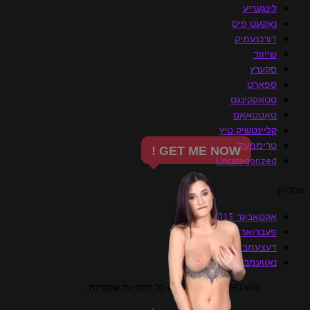
לינגעריע
נאַקעט פֿיס
דורכנעמיק
שייווד
סקערץ
ספּאָרט
סטאָקקינגס
טאַטטאָאָס
קליינטשיק טיץ
טריממעד
Uncategorized
ארכיוון
אקטאבער 2013
פעברואר 2013
דעצעמבער 2012
נאוועמבער 2012
VirtuagirlfullHD.info © כל הזכויות שמורות.