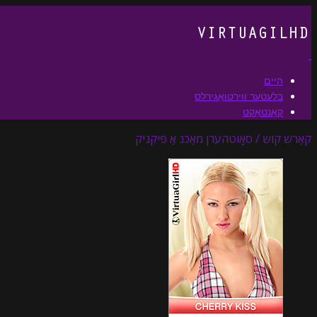
היים
בלעטער ווירטואַגירלס
קאָנטאַקט
קאַרש קוש / סאָוטהערן מאַכנ אַ פּיקניק