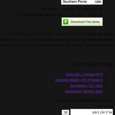
אָריגינס: בעלגראד / סערביע – עלטער: 20
הייך: 5.64 – וואָג: 132 – וויטאַל סטאַטיסטיק: 33/27.6/38
קאַרש קוש איז נאָר אַ נייַ שיינקייט  found
Friends איבער פֿאַר לאָנטש. מיר 'רע זיכער איר וועט ווי איר בינע ווייזט אַרום מיר טאָן, דעריבער ביטע באַגריסן קאַרש קוש פֿאַר די ווירטואַגירל קהל!
פֿאַרבונדענע אַרטיקלען:
ליילאַ שוואַרץ / עפן נאַכט
וויקטאָריאַ זיס / סעקסי קאָרסעט
ינעס / פרי Springtime
ינעס / סעקסי אַרעסטאַנט
ייַנטיילן אין געזעלשאַפטלעך נעטוואָרקס
אויף זיכען: