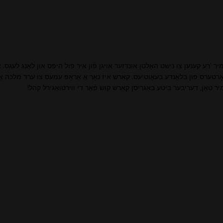
We ריזיידינג אין בעלגראַד, סערביע. מיר 'רע קענען צו נישט האַלטן אונדזער אויגן פֿון איר פול היפּס 