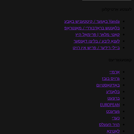
לעצטע אַרטיקלען
Vanda באַגער / קיטטעניש באַבע
בלאַנטש בראַדבוררי / מאַנטראַפּ
קאַטי מלאך | פּרימאַל היץ
לענאַ ליבע / בליצן דאַנסער
ביילי רידער / פריש אין רויט
קאַטעגאָריעס
אַרמיי
גרויס בובז
באָדקאָסטיום
בלאָנדע
ברונעט
EUROPEAN
גערעכט
כערי
הויך העעלס
לאַטינאַ