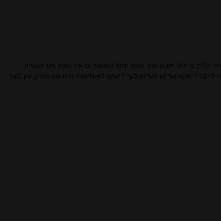
און לאַנג לעגס. איר קליין בריסט זענען אויך גאנץ ימפּרווומאַנץ צו איר גאַנץ אַטראַקטיוו