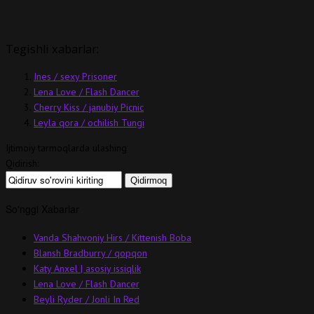
Tegishli xabarlar:
Ines / sexy Prisoner
Lena Love / Flash Dancer
Cherry Kiss / janubiy Picnic
Leyla qora / ochilish Tungi
Ijtimoiy tarmoqlarda ulashing
Qidirish:
So'nggi Xabarlar
Vanda Shahvoniy Hirs / Kittenish Boba
Blansh Bradburry / qopqon
Katy Anxel | asosiy issiqlik
Lena Love / Flash Dancer
Beyli Ryder / Jonli In Red