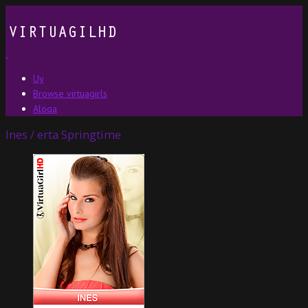
Uy
Browse virtuagirls
Aloqa
Ines / erta Springtime