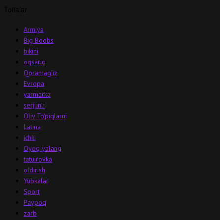
Toifalar
Armiya
Big Boobs
bikini
oqsariq
Qoramag'iz
Evropa
yarmarka
serjunli
Oliy To'piqlarni
Latina
ichki
Oyoq yalang
tatuirovka
oldirish
Yubkalar
Sport
Paypoq
zarb