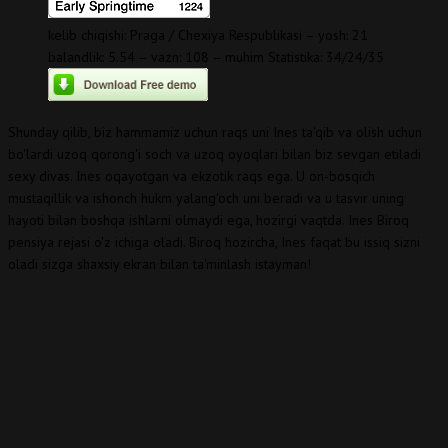
kelib chiqishi: Praga / Chexiya Respublikasi – yosh: 21
balandlik: 5.54 – vazn: 108 – muhim Statistika: 34/24/35
Shunday qilib, biz hammamiz uchun raqs uni Ines ta'qib va ​​olish uchun
bo'lardi uzoq qorong'i soch va uzoq oyoqlari bilan biz sevgan etiladi
sexy divas. Ines oqayotgan va ekzotik raqs ega. U on-bosqich
mustaqillik va ishonch hukm yalang'och uni beradi va u tasvir uning
hayoti bilan boshqa ishlarni olmaydi ega, hozirgi vaqtda. Ines Biroq
pensiya rejasi o'z ichiga oladi. Biroq hozircha, Ines faqat bu issiq sizni
oladi sizga shaxsiy ekran bilan ta'minlash istayman!