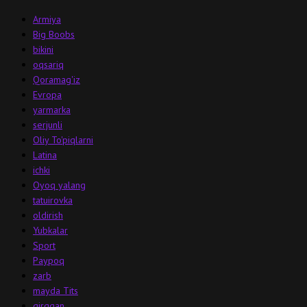
Armiya
Big Boobs
bikini
oqsariq
Qoramag'iz
Evropa
yarmarka
serjunli
Oliy To'piqlarni
Latina
ichki
Oyoq yalang
tatuirovka
oldirish
Yubkalar
Sport
Paypoq
zarb
mayda Tits
qirqqan