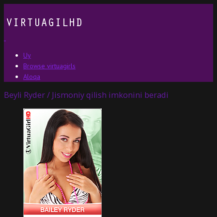
Uy
Browse virtuagirls
Aloqa
Beyli Ryder / Jismoniy qilish imkonini beradi