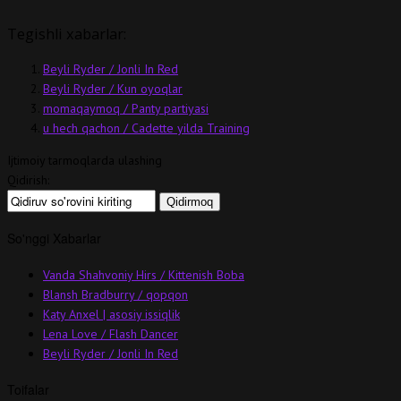
Tegishli xabarlar:
Beyli Ryder / Jonli In Red
Beyli Ryder / Kun oyoqlar
momaqaymoq / Panty partiyasi
u hech qachon / Cadette yilda Training
Ijtimoiy tarmoqlarda ulashing
Qidirish:
So'nggi Xabarlar
Vanda Shahvoniy Hirs / Kittenish Boba
Blansh Bradburry / qopqon
Katy Anxel | asosiy issiqlik
Lena Love / Flash Dancer
Beyli Ryder / Jonli In Red
Toifalar