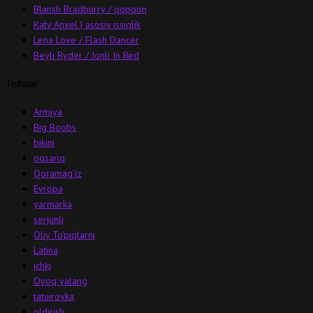
Blansh Bradburry / qopqon
Katy Anxel | asosiy issiqlik
Lena Love / Flash Dancer
Beyli Ryder / Jonli In Red
Toifalar
Armiya
Big Boobs
bikini
oqsariq
Qoramag'iz
Evropa
yarmarka
serjunli
Oliy To'piqlarni
Latina
ichki
Oyoq yalang
tatuirovka
oldirish