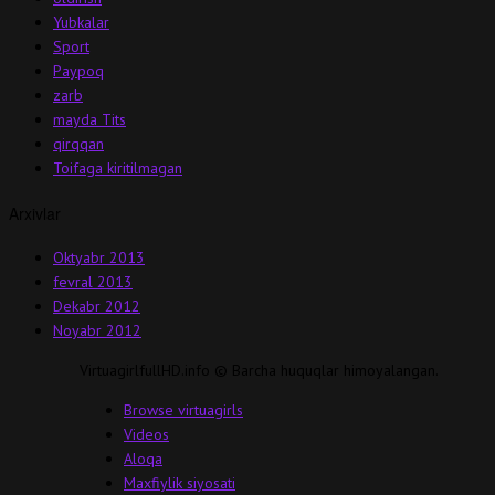
Yubkalar
Sport
Paypoq
zarb
mayda Tits
qirqqan
Toifaga kiritilmagan
Arxivlar
Oktyabr 2013
fevral 2013
Dekabr 2012
Noyabr 2012
VirtuagirlfullHD.info © Barcha huquqlar himoyalangan.
Browse virtuagirls
Videos
Aloqa
Maxfiylik siyosati