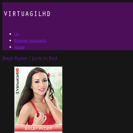
Uy
Browse virtuagirls
Aloqa
Beyli Ryder / Jonli In Red