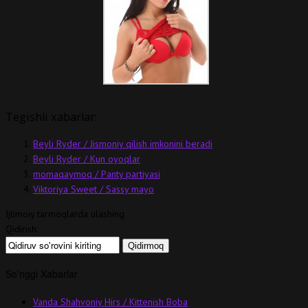
Tegishli xabarlar:
Beyli Ryder / Jismoniy qilish imkonini beradi
Beyli Ryder / Kun oyoqlar
momaqaymoq / Panty partiyasi
Viktoriya Sweet / Sassy mayo
Ijtimoiy tarmoqlarda ulashing
Qidirish:
So'nggi Xabarlar
Vanda Shahvoniy Hirs / Kittenish Boba