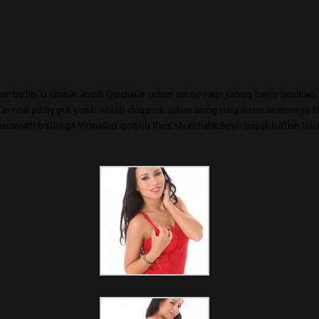
uktor bo'lib. U shahar atrofi Qizchalar uchun so'rov-raqs saboq berib boshla
 ba'zi real jiddiy pul yonib ishlab chiqarish uchun uning issiq inson anatomiy
susiyatli bo'lishga VirtuaGirl qoqilib Kurs shunchalik Beyli buyuk bo'lish his