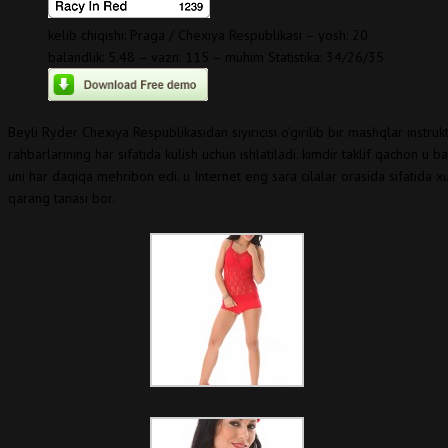
kelib chiqishi: Praga / Chexiya Respublikasi – yosh: 20
balandlik: 5.48 – vazn: 115 – muhim Statistika: 34/26/35
Beyli Ryder Chexiya Respublikasidan sıyırıcısı o'girilib bir mashqlar instr
rahbarlarining har sifatida kulish uchun ishlatiladi. kimdir taklif qachon u
uni har daqiqa mehribon edi. u Internet eng sara cilalar orasida sifatida xu
qarang tanasi bor.