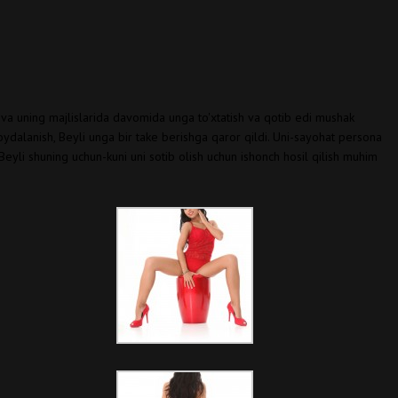
di va uning majlislarida davomida unga to'xtatish va qotib edi mushak
a foydalanish, Beyli unga bir take berishga qaror qildi. Uni-sayohat persona
. Beyli shuning uchun-kuni uni sotib olish uchun ishonch hosil qilish muhim