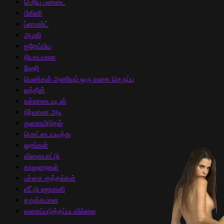
பெரிய புண்டை
பிகினி
ப்ளாண்ட்
அழகி
ஐரோப்பிய
நியாயமான
ஹேரி
பெண்கள் அணியும் ஒரு வகை செருப்பு
லத்தீன்
உள்ளாடையுடன்
நிர்வாண அடி
துளையிடுதல்
மொட்டையடித்து
ஓரங்கள்
விளையாட்டு
காலுறைகள்
பச்சை குத்தல்கள்
வீட்டு எஜமானி
சுறுக்கமான
வகைப்படுத்தப்படவில்லை