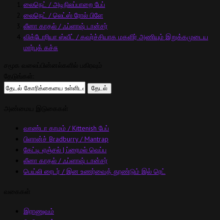
லைநெட் / அடிநிலப்பாறை பேப்
லைநெட் / லெட்ஸ் ரோல் பிளே
லீனா காதல் / ஃப்ளாஷ் டான்சர்
விக்டோரியா ஸ்வீட் / கவர்ச்சியாக மகளிர் அணியும் இறுக்கமுடைய
மார்புக் கச்சு
சமூக வலைப்பின்னல்களில் பகிரவும்
தேடுங்கள்:
அண்மைய இடுகைகள்
வாண்டா காமம் / Kittenish பேப்
பிளான்ச் Bradburry / Mantrap
கேட்டி ஏஞ்சல் | ப்ரைமல் வெப்ப
லீனா காதல் / ஃப்ளாஷ் டான்சர்
பெய்லி ரைடர் / இன உணர்வைத் தூண்டும் இல் ரெட்
வகைகள்
இராணுவம்