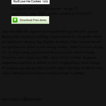
தோற்றுவாய்கள்: ப்ராக் / செ குடியரசு – வயது: 23
உயரம்: 5.71 – எடை: 128 – முக்கிய புள்ளியியல்: 37/25.8/35
அது கிரகத்தில் மிக அழகான நடன நடிகர்களின் ஒரு சில செக் குடியரசு
இருந்து தொடங்குகிறது தெரிகிறது மற்றும் லைனெட்டெ வெறுமனே எங்கள்
நட்சத்திரங்கள் மற்றொரு அது நிரூபிக்க வேண்டும். அந்த அழகான யோனி
பல ஆண்டுகளாக அம்சம் நடனம் உள்ளது. லைநெட் கிரியேட்டிவ் ரைட்டிங் ஒரு
பி.ஏ. அடங்கும் தனது முதல் நாவலை வேலை நடக்கும். ஆனால் அவரது
செலவுக்கு பணம் மற்றும் ஒரு சிறிய 'ஆய்வு செய்ய’ லைநெட் மெதுவாக
புலனுணர்வு பாலுணர்வு நடனங்கள் கவனம் செலுத்துகிறது. அவள் அவரது
சீடர்களுக்கு ஒரு மீது ஒரு நேரம் முதலீடு மற்றும் ஆர்வத்துடன் நீங்கள் மன்ற
மற்றும் மின்னஞ்சல் செய்திகளை காத்திருக்கிறது பெறுகிறது!
தொடர்புடைய இடுகைகள்: