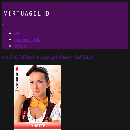
வீடு
உலவு virtuagirls
தொடர்பு
லைநெட் / நீங்கள் அவரது குக்கீகளை நேசிப்பேன்