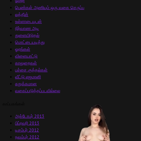
ஹேரி
பெண்கள் அணியும் ஒரு வகை செருப்பு
லத்தீன்
உள்ளாடையுடன்
நிர்வாண அடி
துளையிடுதல்
மொட்டையடித்து
ஓரங்கள்
விளையாட்டு
காலுறைகள்
பச்சை குத்தல்கள்
வீட்டு எஜமானி
சுறுக்கமான
வகைப்படுத்தப்படவில்லை
காப்பகங்கள்
அக்டோபர் 2013
பிப்ரவரி 2013
டிசம்பர் 2012
நவம்பர் 2012