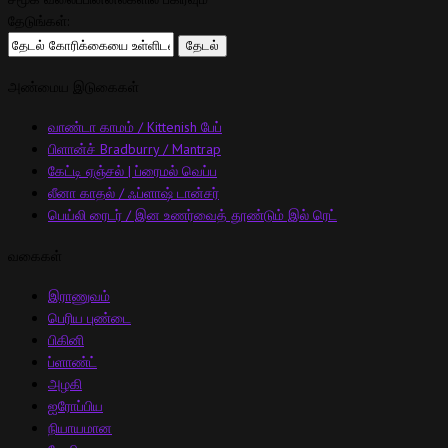
தேடுங்கள்:
அண்மைய இடுகைகள்
வாண்டா காமம் / Kittenish பேப்
பிளான்ச் Bradburry / Mantrap
கேட்டி ஏஞ்சல் | ப்ரைமல் வெப்ப
லீனா காதல் / ஃப்ளாஷ் டான்சர்
பெய்லி ரைடர் / இன உணர்வைத் தூண்டும் இல் ரெட்
வகைகள்
இராணுவம்
பெரிய புண்டை
பிகினி
ப்ளாண்ட்
அழகி
ஐரோப்பிய
நியாயமான