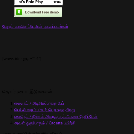
மேலும் லைனெட்டேவின் புகைப்படங்கள்
[wowslider ஐடி =”14″]
தொடர்புடைய இடுகைகள்:
லைநெட் / அடிநிலப்பாறை பேப்
பெய்லி ரைடர் / உடற் பெற உதவுகிறது
லைநெட் / நீங்கள் அவரது குக்கீகளை நேசிப்பேன்
அவள் ஒருபோதும் / Cadette பயிற்சி
சமூக வலைப்பின்னல்களில் பகிரவும்