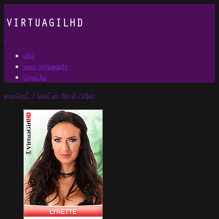
வீடு
உலவு virtuagirls
தொடர்பு
லைநெட் / லெட்ஸ் ரோல் பிளே