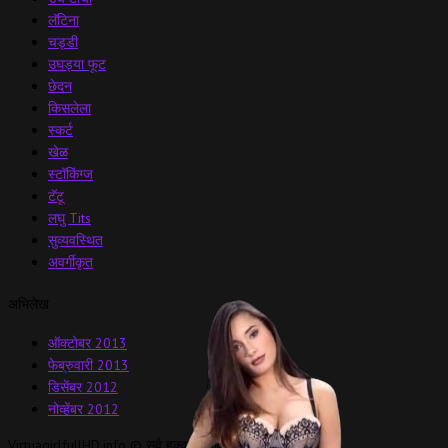
लॅटिना
चड्डी
उघड्या फूट
छेदन
किसलेला
स्कर्ट
खेळ
स्टॉकिंग्ज
टॅटू
लघु Tits
सुव्यवस्थित
अवर्गीकृत
अभिलेख
ऑक्टोबर 2013
फेब्रुवारी 2013
डिसेंबर 2012
नोव्हेंबर 2012
VirtuagirlfullHD.info © सर्व हक्क राखीव.