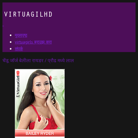
मुख्यपृष्ठ
virtuagirls ब्राउझ करा
संपर्क
चेंडू जॉर्ज बेलीला रायडर / प्रौढ मध्ये लाल