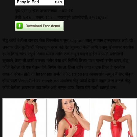
मूळ: प्राग / झेक प्रजासत्ताक – वय: 20
उंची: 5.48 – वजन: 115 – महत्त्वपूर्ण आकडेवारी: 34/26/35
चेंडू जॉर्ज बेलीला रायडर चेक रिपब्लीक पासुन stripper चालू व्यायाम इन्स्ट्रक्टर आहे. ती
उपनगरातील मुलींसाठी निवडणूक नृत्य धडे देत सुरुवात केली आणि स्नायू डोक्यावर प्रत्येक
हसत तिला सत्र संपूर्ण तिच्या थांबत आणि टक लावून पाहणे होईल वापरले. कोणीतरी
सुचवले, तेव्हा ती काही वास्तव गंभीर पैसा बर्न निर्मिती तिच्या गरम मानवी शरीर वापर, चेंडू
जॉर्ज बेलीला तो एक घेऊन देणे निर्णय घेतला. तिला बाहेर जात नाटक तिला हे प्रत्येक
क्षणाला प्रेमळ होते. ती Internets सर्वात एलिट strippers आपापसांत म्हणून वैशिष्ट्यीकृत
होण्यासाठी VirtuaGirl वर stumbled अर्थातच चेंडू जॉर्ज बेलीला महान जात वाटते. चेंडू
जॉर्ज बेलीला आवश्यक पहा शरीर आहे म्हणून आज तिच्या घेणे याची खात्री करा.