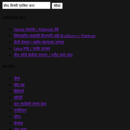
अलीकडील पोस्ट
Vanda लालसा / Kittenish बेबे
लिंगाधारित कामाची विभागणी आहे Bradburry / Mantrap
केटी देवदूत | सर्वांत महत्त्वाचा उष्णता
Lena प्रेम / फ्लॅश डान्सर
चेंडू जॉर्ज बेलीला रायडर / प्रौढ मध्ये लाल
कॅटेगरीज
सैन्य
मोठे वक्ष
बिकिनी
सोनेरी
दाट तपकिरी रंगाचे केस
युरोपियन
योग्य
केसाळ
उंच टाचा