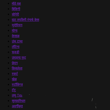
मोठे वक्ष
बिकिनी
सोनेरी
दाट तपकिरी रंगाचे केस
युरोपियन
योग्य
केसाळ
उंच टाचा
लॅटिना
चड्डी
उघड्या फूट
छेदन
किसलेला
स्कर्ट
खेळ
स्टॉकिंग्ज
टॅटू
लघु Tits
सुव्यवस्थित
अवर्गीकृत