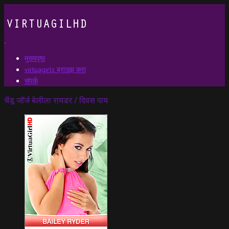
मुख्यपृष्ठ
virtuagirls ब्राउझ करा
संपर्क
चेंडू जॉर्ज बेलीला रायडर / दिवस पाय