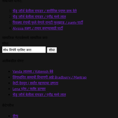
संबंधित पोस्ट:
चेंडू जॉर्ज बेलीला रायडर / शारीरिक प्राप्त करू देते
चेंडू जॉर्ज बेलीला रायडर / प्रौढ मध्ये लाल
पिवळ्या रंगाची फूले येणारे रानटी फुलझाड / panty पार्टी
Alyssia वळण / तयार करण्यासाठी पार्टी
सामाजिक नेटवर्कमध्ये सामायिक करा
शोधा:
अलीकडील पोस्ट
Vanda लालसा / Kittenish बेबे
लिंगाधारित कामाची विभागणी आहे Bradburry / Mantrap
केटी देवदूत | सर्वांत महत्त्वाचा उष्णता
Lena प्रेम / फ्लॅश डान्सर
चेंडू जॉर्ज बेलीला रायडर / प्रौढ मध्ये लाल
कॅटेगरीज
सैन्य