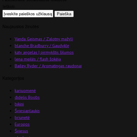
Ieškoti:
Naujausios žinutės
Vanda Geismas / Zalotny mažylį
blanche Bradburry / Gaudyklę
katy angelas | pirmykštis šilumos
lena meilės / flash šokėja
Bailey Ryder / Aromatingas raudonai
Kategorijos
kariuomenė
didelis Boobs
bikini
Šviesiaplaukis
briunetė
Europos
Šviesus