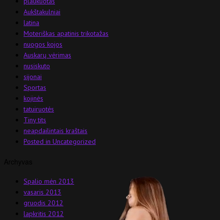
plaukuotas
Aukštakulniai
latina
Moteriškas apatinis trikotažas
nuogos kojos
Auskarų vėrimas
nusiskuto
sijonai
Sportas
kojinės
tatuiruotės
Tiny tits
neapdailintais kraštais
Posted in Uncategorized
Archyvas
Spalio mėn 2013
vasaris 2013
gruodis 2012
lapkritis 2012