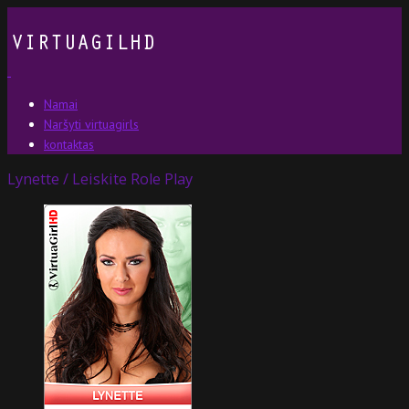
Namai
Naršyti virtuagirls
kontaktas
Lynette / Leiskite Role Play