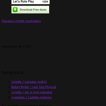
Daugiau Lynette nuotraukos
[wowslider id =”14″]
Susiję įrašai:
Lynette / pamatas mažylį
Bailey Ryder / Lets Get Physical
Lynette / Jūs ją myli slapukus
ji niekada / Cadette mokymo
Pasidalinkite socialiniuose tinkluose