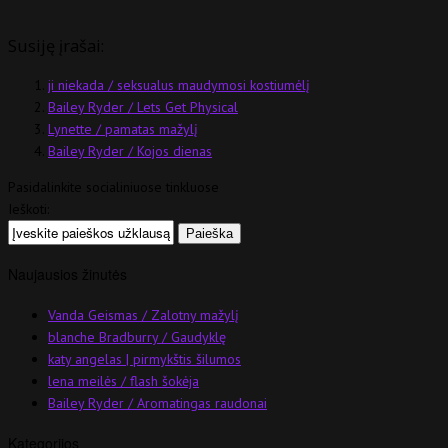
Susiję įrašai:
ji niekada / seksualus maudymosi kostiumėlį
Bailey Ryder / Lets Get Physical
Lynette / pamatas mažylį
Bailey Ryder / Kojos dienas
Pasidalinkite socialiniuose tinkluose
Ieškoti:
Naujausios žinutės
Vanda Geismas / Zalotny mažylį
blanche Bradburry / Gaudyklę
katy angelas | pirmykštis šilumos
lena meilės / flash šokėja
Bailey Ryder / Aromatingas raudonai
Kategorijos