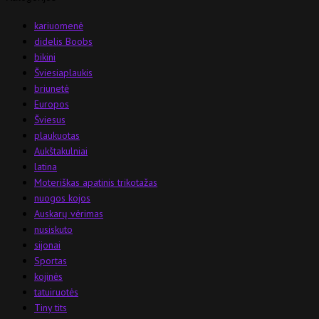
kariuomenė
didelis Boobs
bikini
Šviesiaplaukis
briunetė
Europos
Šviesus
plaukuotas
Aukštakulniai
latina
Moteriškas apatinis trikotažas
nuogos kojos
Auskarų vėrimas
nusiskuto
sijonai
Sportas
kojinės
tatuiruotės
Tiny tits