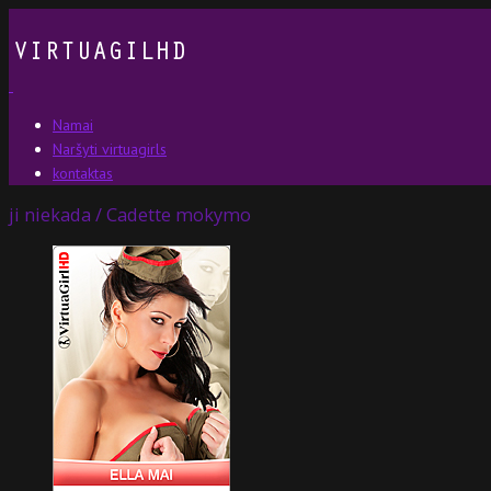
Namai
Naršyti virtuagirls
kontaktas
ji niekada / Cadette mokymo