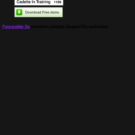
Paspauskite čia
norėdami pamatyti daugiau Ella nuotraukas