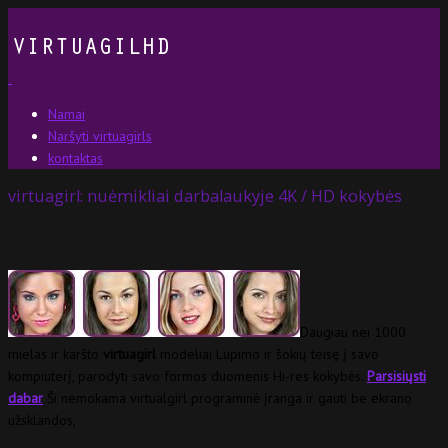
Namai
Naršyti virtuagirls
kontaktas
virtuagirl: nuėmikliai darbalaukyje 4K / HD kokybės
Daugiau nei 1000
mielas ir karšto
virtuagirl
modeliai Lupimo ir šokių teisę į savo
kompiuterį, parodyti savo formos duomenis Hi-res kokybės.
Parsisiųsti
dabar
Ši nemokama virtualgirl programinė įranga ir gauti be ekrano
užsklandos,