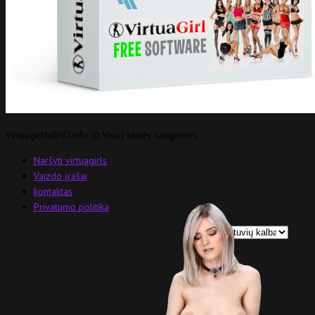
VirtuagirlfullHD.info © Visos teisės saugomos.
Naršyti virtuagirls
Vaizdo įrašai
kontaktas
Privatumo politika