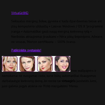
VirtuaGirlHD
Seksualus merginų šokiai, gyvena ir kada išpardavimas tiesiai ant
jūsų kompiuterio užduočių • Laisvas Windows / OS X "programinė
įranga • Automatiškai gauti naują merginą kiekvieną rytą •
Neribotas atnaujinimai įtraukiami • Nėra jokių šnipinėjimo, Adware,
ne virusas, "Norton sertifikuota – 100% švarus.
Patikrinkite svetainės!
Free wallpapers ir
nemokamai ne nuogumas rodo, kurie būtų automatiškai išsaugomas
darbalaukyje kiekvieną dieną. Jei norite tai
virtuagirls
juostelės Jums,
juos galima įsigyti atskirai ne "Pirkti mergaitėms’ Meniu.