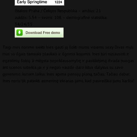
Ištakos: Praha / Čekijos Respublika – amžius: 21
aukštis: 5.54 – svoris: 108 – demografinė statistika:
34/24/35
Taigi mes norime siekti Ines gauti ją šokti mums visiems sexy Divas myli
mus su ilgais tamsiais plaukais ir ilgomis kojomis. Ines turi nusausinti ir
egzotinių šokių. Ji mėgsta nepriklausomybę ir pasitikėjimą išvada nuogas
ant scenos suteikia jai ir ji negali vaizdo daro kitus dalykus su savo
gyvenimo, kuriam laikui. Ines apima pensijų planą, tačiau. Tačiau dabar,
Ines noriu tik pateikti asmeninę ekranas jums, kad pasireiškia jums karšta!