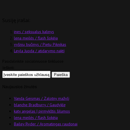
Susiję įrašai:
ines / seksualus kalinys
lena meilės / flash šokėja
vyšnių bučinys / Pietų Piknikas
Leyla Juoda / atidarymo naktį
Pasidalinkite socialiniuose tinkluose
Ieškoti:
Naujausios žinutės
Vanda Geismas / Zalotny mažylį
blanche Bradburry / Gaudyklę
katy angelas | pirmykštis šilumos
lena meilės / flash šokėja
Bailey Ryder / Aromatingas raudonai