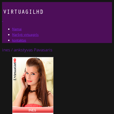
Namai
Naršyti virtuagirls
kontaktas
ines / ankstyvas Pavasaris