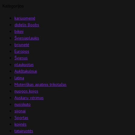
Kategorijos
kariuomenė
didelis Boobs
bikini
Šviesiaplaukis
briunetė
Europos
Šviesus
plaukuotas
Aukštakulniai
latina
Moteriškas apatinis trikotažas
nuogos kojos
Auskarų vėrimas
nusiskuto
sijonai
Sportas
kojinės
tatuiruotės