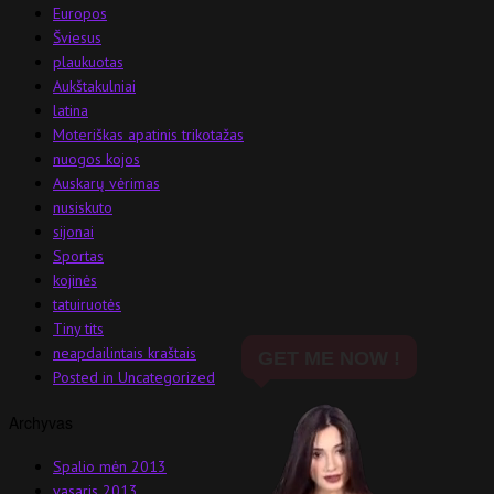
Europos
Šviesus
plaukuotas
Aukštakulniai
latina
Moteriškas apatinis trikotažas
nuogos kojos
Auskarų vėrimas
nusiskuto
sijonai
Sportas
kojinės
tatuiruotės
Tiny tits
neapdailintais kraštais
Posted in Uncategorized
Archyvas
Spalio mėn 2013
vasaris 2013