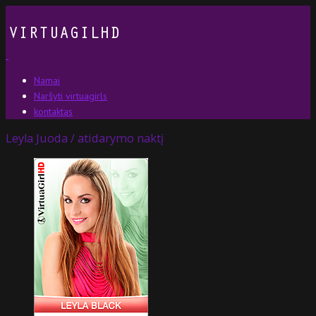
Namai
Naršyti virtuagirls
kontaktas
Leyla Juoda / atidarymo naktį