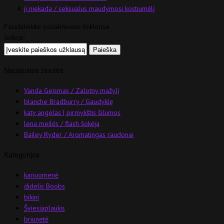
ji niekada / seksualus maudymosi kostiumėlį
Pasidalinkite socialiniuose tinkluose
Ieškoti:
Naujausios žinutės
Vanda Geismas / Zalotny mažylį
blanche Bradburry / Gaudyklę
katy angelas | pirmykštis šilumos
lena meilės / flash šokėja
Bailey Ryder / Aromatingas raudonai
Kategorijos
kariuomenė
didelis Boobs
bikini
Šviesiaplaukis
briunetė