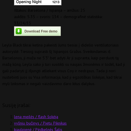
Ištakos: Barselona / Ispanija – amžius: 25
aukštis: 5.35 – svoris: 134 – demografinė statistika:
33/24/35
Leyla Black tikrai ketina pakeisti Jums tiesiai į didelio ventiliatoriaus
autorystė. Tiesiog suprasti šį Ispanijos Gražus. Sveikindamas iš
Barselonos, ji maža ne 5'3′ bet adyti Ar ji supranta, kaip perduoti tą
mažą kūną. Leyla sako ji turi susitikti su naujais žmonėmis ir todėl, kad ji
gali padaryti jį išjungti atliekant visus Coy ir nedrąsus. Tada ji nori
nustebinti juos su Visa informacija, kad ji egzotiškas šokėjas, kad tikrai
myli linksmas ir negali vaizdavimo daro kitus dalykus.
Susiję įrašai:
lena meilės / flash šokėja
vyšnių bučinys / Pietų Piknikas
kiaulpienė / Pėdkelnės Šalis