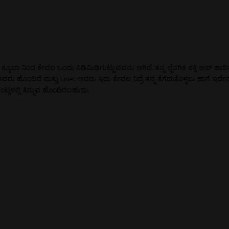
ಯೂಬಾ ನಿಂದ ಕೇವಲ ಒಂದು ಸಿಡಿಮಿಡಿಗುಟ್ಟುವವನು ಆಗಿದೆ. ತನ್ನ ಲೈಂಗಿಕ ಶಕ್ತಿ ಅಪ್ ಹಾ
ಹೊಂದಿದೆ ಮತ್ತು Linet ಅವರು ಇದು ಕೇವಲ ನಿದ್ರೆ ತನ್ನ ತೆಗೆದುಕೊಳ್ಳಲು ಹಾಗೆ ಇದೇನು
ರೆಂಟ್ಗಳಲ್ಲಿ ತಿನ್ನುವ ಹೊಂದಿರಬಹುದು.