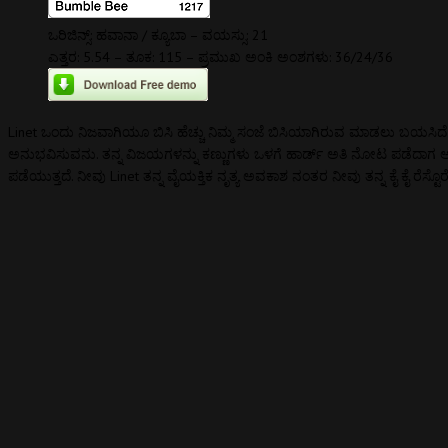
ಒರಿಜಿನ್ಸ್: ಹವಾನಾ / ಕ್ಯೂಬಾ – ವಯಸ್ಸು: 21
ಎತ್ತರ: 5.54 – ತೂಕ: 115 – ಪ್ರಮುಖ ಅಂಕಿ ಅಂಶಗಳು: 36/24/36
Linet ಒಂದು ನಿಜವಾಗಿಯೂ ಬಿಸಿ ಹೆಚ್ಚು ನಿಮ್ಮ ಸಂಜೆ ಬಿಸಿಯಾಗಿರುವ ಮಾಡಲು ಬಯಸಿದೆ ಕ್
ಅನುಭವಿಸುವನು. ತನ್ನ ವಿಜಯಗಳನ್ನು ಕಣ್ಣುಗಳು ಒಳಗೆ ಹಾರ್ಡ್ ಅತಿ ನೋಟ ಪಡೆದಾಗ ಅವರು 
ಪಡೆಯುತ್ತದೆ. ನೀವು Linet ತನ್ನ ವೈಯಕ್ತಿಕ ನೃತ್ಯ ಅವಕಾಶ ನಂತರ ನೀವು ತನ್ನ ಕೈ ಕೈ ರೆಸ್ಟೊ