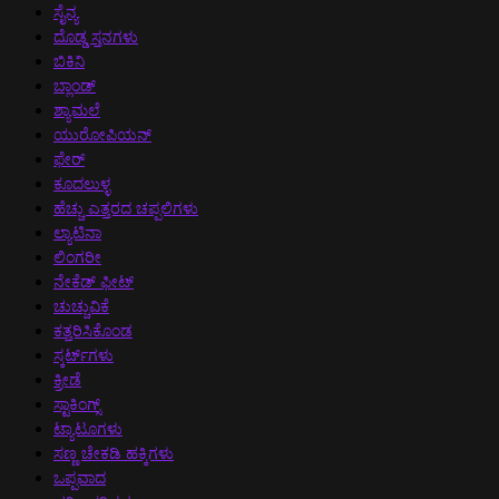
ಸೈನ್ಯ
ದೊಡ್ಡ ಸ್ತನಗಳು
ಬಿಕಿನಿ
ಬ್ಲಾಂಡ್
ಶ್ಯಾಮಲೆ
ಯುರೋಪಿಯನ್
ಫೇರ್
ಕೂದಲುಳ್ಳ
ಹೆಚ್ಚು ಎತ್ತರದ ಚಪ್ಪಲಿಗಳು
ಲ್ಯಾಟಿನಾ
ಲಿಂಗರೀ
ನೇಕೆಡ್ ಫೀಟ್
ಚುಚ್ಚುವಿಕೆ
ಕತ್ತರಿಸಿಕೊಂಡ
ಸ್ಕರ್ಟ್‌ಗಳು
ಕ್ರೀಡೆ
ಸ್ಟಾಕಿಂಗ್ಸ್
ಟ್ಯಾಟೂಗಳು
ಸಣ್ಣ ಚೇಕಡಿ ಹಕ್ಕಿಗಳು
ಒಪ್ಪವಾದ