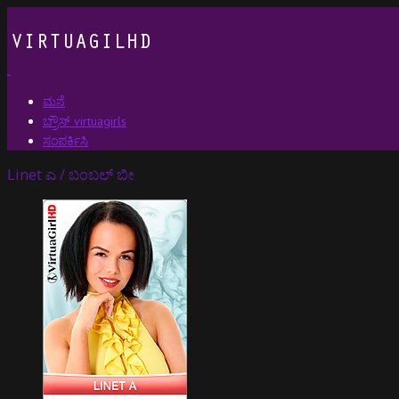
ಮನೆ
ಬ್ರೌಸ್ virtuagirls
ಸಂಪರ್ಕಿಸಿ
Linet ಎ / ಬಂಬಲ್ ಬೀ