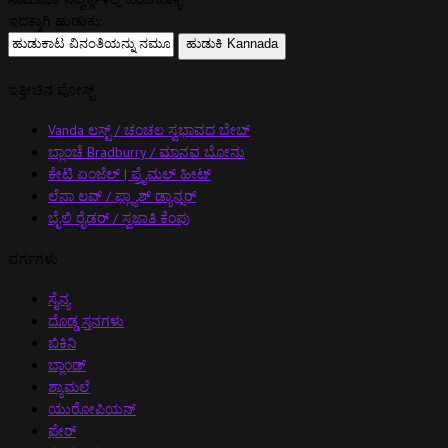
ಇದಕ್ಕಾಗಿ ಹುಡುಕು:
ಇತ್ತೀಚಿನ ಪೋಸ್ಟ್
Vanda ಲಸ್ಟ್ / ಚಂಚಲ ಸ್ವಭಾವದ ಬೇಬ್
ಬ್ಲಾಂಚೆ Bradburry / ಮಾನವ ಬೋನು
ಕೇಟಿ ಏಂಜೆಲ್ | ಪ್ರೈಮಲ್ ಹೀಟ್
ಲೆನಾ ಲವ್ / ಫ್ಲ್ಯಾಶ್ ಡ್ಯಾನ್ಸರ್
ಬೈಲಿ ರೈಡರ್ / ಸ್ವಜಾತಿ ಕೆಂಪು
ವರ್ಗಗಳು
ಸೈನ್ಯ
ದೊಡ್ಡ ಸ್ತನಗಳು
ಬಿಕಿನಿ
ಬ್ಲಾಂಡ್
ಶ್ಯಾಮಲೆ
ಯುರೋಪಿಯನ್
ಫೇರ್