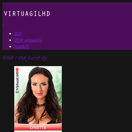
ಮನೆ
ಬ್ರೌಸ್ virtuagirls
ಸಂಪರ್ಕಿಸಿ
ಲಿನೆಟ್ / ಲೆಟ್ಸ್ ರೋಲ್ ಪ್ಲೇ