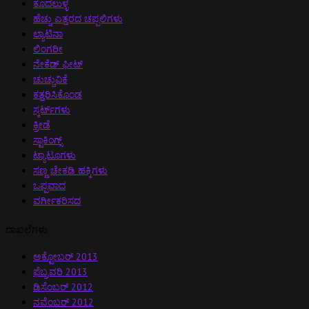
ಕೂದಲುಳ್ಳ
ಹೆಚ್ಚು ಎತ್ತರದ ಚಪ್ಪಲಿಗಳು
ಲ್ಯಾಟಿನಾ
ಲಿಂಗರೀ
ನೇಕೆಡ್ ಫೀಟ್
ಚುಚ್ಚುವಿಕೆ
ಕತ್ತರಿಸಿಕೊಂಡ
ಸ್ಕರ್ಟ್‌ಗಳು
ಕ್ರೀಡೆ
ಸ್ಟಾಕಿಂಗ್ಸ್
ಟ್ಯಾಟೂಗಳು
ಸಣ್ಣ ಚೇಕಡಿ ಹಕ್ಕಿಗಳು
ಒಪ್ಪವಾದ
ವರ್ಗೀಕರಿಸದ
ದಾಖಲೆಗಳು
ಅಕ್ಟೋಬರ್ 2013
ಫೆಬ್ರವರಿ 2013
ಡಿಸೆಂಬರ್ 2012
ನವೆಂಬರ್ 2012