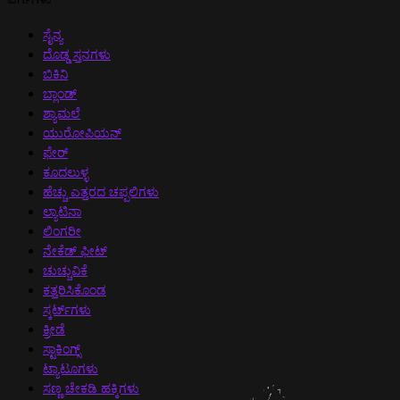
ಸೈನ್ಯ
ದೊಡ್ಡ ಸ್ತನಗಳು
ಬಿಕಿನಿ
ಬ್ಲಾಂಡ್
ಶ್ಯಾಮಲೆ
ಯುರೋಪಿಯನ್
ಫೇರ್
ಕೂದಲುಳ್ಳ
ಹೆಚ್ಚು ಎತ್ತರದ ಚಪ್ಪಲಿಗಳು
ಲ್ಯಾಟಿನಾ
ಲಿಂಗರೀ
ನೇಕೆಡ್ ಫೀಟ್
ಚುಚ್ಚುವಿಕೆ
ಕತ್ತರಿಸಿಕೊಂಡ
ಸ್ಕರ್ಟ್‌ಗಳು
ಕ್ರೀಡೆ
ಸ್ಟಾಕಿಂಗ್ಸ್
ಟ್ಯಾಟೂಗಳು
ಸಣ್ಣ ಚೇಕಡಿ ಹಕ್ಕಿಗಳು