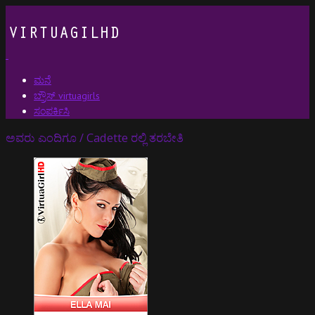
ಮನೆ
ಬ್ರೌಸ್ virtuagirls
ಸಂಪರ್ಕಿಸಿ
ಅವರು ಎಂದಿಗೂ / Cadette ರಲ್ಲಿ ತರಬೇತಿ