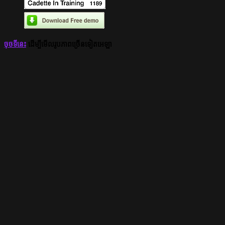
ចុច​ទីនេះ
ដើម្បីមើលរូបភាពច្រើនទៀតអេឡា