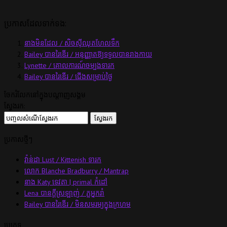
ប្រកាសដែលទាក់ទង:
នាងមិនដែល / សិចស៊ីឈុតហែលទឹក
Bailey បានរៃឌើរ / អនុញ្ញាតឱ្យទទួលបានរាងកាយ
Lynette / គោលការណ៍ចម្បងទារក
Bailey បានរៃឌើរ / ជើងសម្រាប់ថ្ងៃ
ចែករំលែកនៅក្នុងបណ្តាញសង្គម
ស្វែងរក:
ប្រកាសថ្មីៗ
វ៉ាន់ដា Lust / Kittenish ទារក
លោក Blanche Bradburry / Mantrap
នាង Katy ទេវតា | primal កំដៅ
Lena បានក្ដីស្រឡាញ់ / ភ្លអ្នករាំ
Bailey បានរៃឌើរ / មិនសមរម្យក្នុងក្រហម
ប្រភេទ