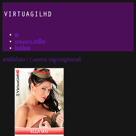
ផ្ទះ
virtuagirls រកមើល
ទំនក់ទំនង
នាងមិនដែល / Cadette បណ្តុះបណ្តាលនៅ