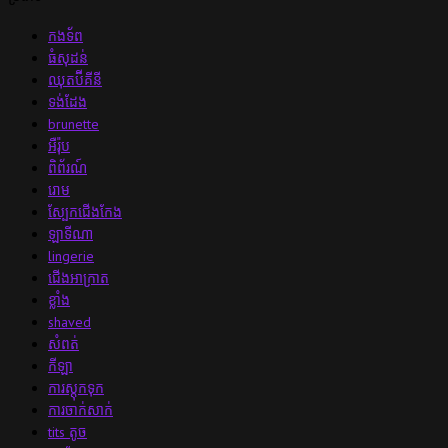
កងទ័ព
ធំសុដន់
ឈុតប៊ីគីនី
ទង់ដែង
brunette
អឺរ៉ុប
ពិព័រណ៍
រោម
ស្បែកជើង​កែង
ឡាទីណា
lingerie
ជើងអាក្រាត
ខ្លាំង
shaved
សំពត់
កីឡា
ការស្តុកទុក
ការចាក់សាក់
tits តូច