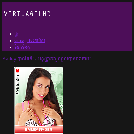
ផ្ទះ
virtuagirls រកមើល
ទំនក់ទំនង
Bailey បានរៃឌើរ / អនុញ្ញាតឱ្យទទួលបានរាងកាយ