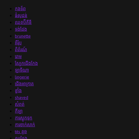
កងទ័ព
ធំសុដន់
ឈុតប៊ីគីនី
ទង់ដែង
brunette
អឺរ៉ុប
ពិព័រណ៍
រោម
ស្បែកជើង​កែង
ឡាទីណា
lingerie
ជើងអាក្រាត
ខ្លាំង
shaved
សំពត់
កីឡា
ការស្តុកទុក
ការចាក់សាក់
tits តូច
តុបតែង