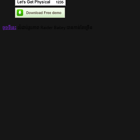
ចុច​ទីនេះ
លំដាប់រូបភាព Raider Bailey បានកាន់តែច្រើន