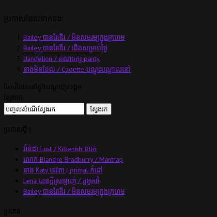
ប្រកាសដែលទាក់ទង:
Bailey បានរៃឌើរ / មិនសមរម្យក្នុងក្រហម
Bailey បានរៃឌើរ / ជើងសម្រាប់ថ្ងៃ
dandelion / គណបក្ស panty
នាងមិនដែល / Cadette បណ្តុះបណ្តាលនៅ
ចែករំលែកនៅក្នុងបណ្តាញសង្គម
ស្វែងរក:
ប្រកាសថ្មីៗ
វ៉ាន់ដា Lust / Kittenish ទារក
លោក Blanche Bradburry / Mantrap
នាង Katy ទេវតា | primal កំដៅ
Lena បានក្ដីស្រឡាញ់ / ភ្លអ្នករាំ
Bailey បានរៃឌើរ / មិនសមរម្យក្នុងក្រហម
ប្រភេទ