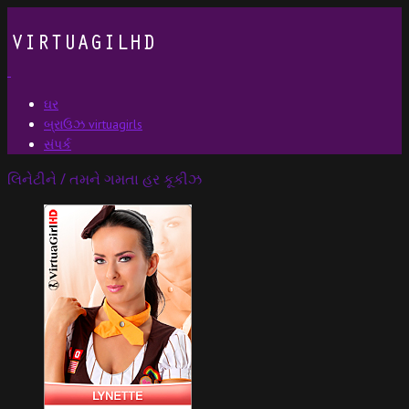
ઘર
બ્રાઉઝ virtuagirls
સંપર્ક
લિનેટીને / તમને ગમતા હર કૂકીઝ