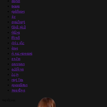
સોનેરી
શ્યામા
યુરોપિયન
ફેર
રુવાંટીવાળું
ઊંચી એડી
લેટિના
લિંગરી
નેકેડ ફીટ
વેધન
તે કાઢ નાખવામાં
સ્કર્ટ્સ
રમતગમત
સ્ટોકિંગ્સ
ટેટૂઝ
નાનું Tits
સુવ્યવસ્થિત
અવર્ગીકૃત
આર્કાઇવ્સ