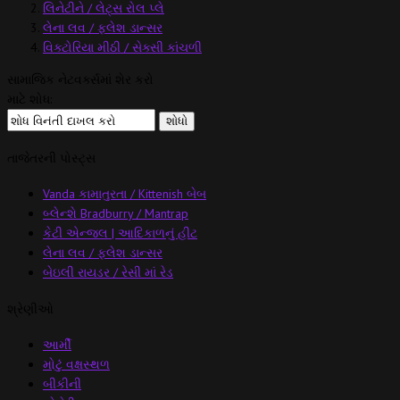
લિનેટીને / લેટ્સ રોલ પ્લે
લેના લવ / ફ્લેશ ડાન્સર
વિક્ટોરિયા મીઠી / સેક્સી કાંચળી
સામાજિક નેટવર્ક્સમાં શેર કરો
માટે શોધ:
તાજેતરની પોસ્ટ્સ
Vanda કામાતુરતા / Kittenish બેબ
બ્લેન્શે Bradburry / Mantrap
કેટી એન્જલ | આદિકાળનું હીટ
લેના લવ / ફ્લેશ ડાન્સર
બેઇલી રાયડર / રેસી માં રેડ
શ્રેણીઓ
આર્મી
મોટું વક્ષસ્થળ
બીકીની