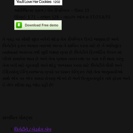
ઓરિજિન્સ: પ્રાગ / ચેક રિપબ્લિક – ઉંમર: 23
ઊંચાઈ: 5.71 – વજન: 128 – વાઇટલ આંકડા: 37/25.8/35
તે ગ્રહ પર સૌથી સુંદર નર્તકો થોડા ચેક રીપબ્લિક ઉપડે જણાય છે અને
લિનેટીને ફક્ત અમારા તારાઓ અન્ય તે સાબિત કરવા માટે છે. તે અતિસુંદર
redhead અસંખ્ય વર્ષો સુધી લક્ષણ નૃત્ય છે. લિનેટીને ક્રિએટિવ લેખન માં
બીએ સમાવેશ થાય છે અને તેના પ્રથમ નવલકથા પર કામ કરી થાય. પરંતુ
તેના ખર્ચ માટે ચૂકવણી અને થોડું 'અભ્યાસ કરવા માટે’ લિનેટીને ધીમી અને
ઈંદ્રિયોનું ઈન્દ્રિયજન્ય નૃત્યો પર ધ્યાન કેન્દ્રિત. તેણે તેના અનુયાયીઓ
સાથે એક પર એક સમય રોકાણ ભોગવે છે અને ઉત્સુકતાપૂર્વક તમે ફોરમ અને
ઈ-મેલ સંદેશા રાહ જોઇ રહી છે!
સંબંધિત પોસ્ટ્સ:
લિનેટીને / બેડરોક બેબ