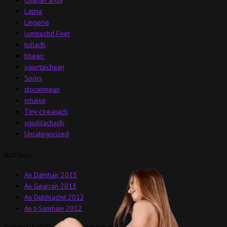
Latina
Lingerie
lomnochd Feet
tolladh
bhearr
sgiortaichean
Spòrs
stocainnean
mhaise
Tiny cìreanach
sgioblachadh
Uncategorized
Archives
An Dàmhair 2013
An Gearran 2013
An Dùbhlachd 2012
An t-Samhain 2012
VirtuagirlfullHD.info © còraichean uile glèidhte.