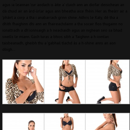
agus ia leannan 'cur aodach is àite a' cluich ann an diofar deisichean an
dà chuid air an àrd-ùrlar agus ann bheatha aice fhèin. Her as fheàrr air a
'phàirt a corp a tha i anabarrach grinn shine. Aithris le Katy, dè tha a
dhìth fhaighinn dhi ann an fhaireachdainn a tha socair fios thugainn no
ionaltradh a dh'ionnsaigh a h neachaidh agus an nighean seo sa bhad
swells le miann. Gach turas a bhios sibh a 'faighinn a h-iomlan
taisbeanadh, gheibh thu a 'gabhail tlachd às a h-shine anns an aon
dòigh…