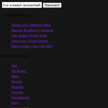
Tachartasan Posts
Vanda Lust / Kittenish Babe
Blanche Bradburry / Mantrap
Katy Angel | Primal Heat
Lena Love / Flash Dancer
Bailey Ryder / Racy Ann Red
Roinnean-seòrsa
Arm
Big Boobs
Bikini
Blonde
Brunette
Eòrpach
Meadhanach
Hairy
Cnapan àrda