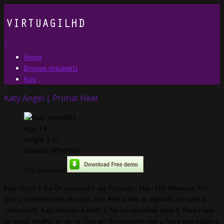
Home
Browse virtuagirls
Fios
Katy Angel | Primal Heat
Age: 24
Height: 5.77
dùthaich: ROMANIA
City: Bucharest
Katy Angel a tha Ùr-ionnsaiche aig Virtuagirl. Tha i bho Romania. Tha
sinn a 'creidsinn bidh thu gaol aice. Mar a bha an aghaidh a h-ainm a
'ciallachadh, Katy toilichte a bhith a 'fàs mì-mhodhail agus b' fheàrr leis
an dòigh-beatha air an oir. Tha am boireannach seo a feise aon nàdarra