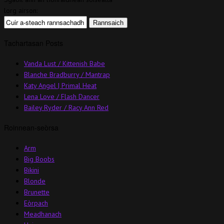
lorg airson:
Tachartasan Posts
Vanda Lust / Kittenish Babe
Blanche Bradburry / Mantrap
Katy Angel | Primal Heat
Lena Love / Flash Dancer
Bailey Ryder / Racy Ann Red
Roinnean-seòrsa
Arm
Big Boobs
Bikini
Blonde
Brunette
Eòrpach
Meadhanach