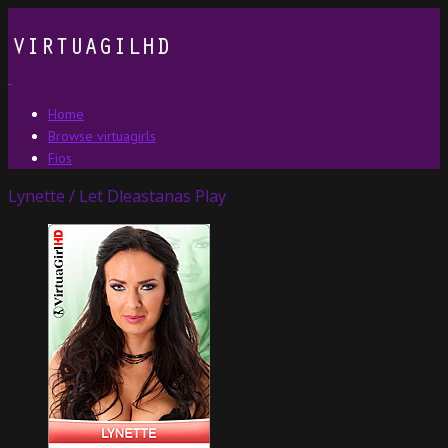
Home
Browse virtuagirls
Fios
Lynette / Let Dleastanas Play