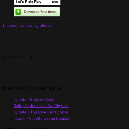
Tuilleadh Lynette aig photos
[wowslider id =”14″]
dreuchdan Co-cheangailte:
Lynette / Bedrock Babe
Bailey Ryder / Lets Get Physical
Lynette / Thu Love Her Cookies
i riamh / Cadette ann an trèanadh
Sgaoil ann an lìonraidhean sòisealta