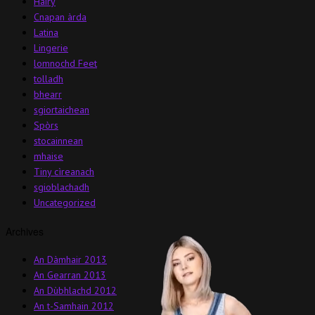
Hairy
Cnapan àrda
Latina
Lingerie
lomnochd Feet
tolladh
bhearr
sgiortaichean
Spòrs
stocainnean
mhaise
Tiny cìreanach
sgioblachadh
Uncategorized
Archives
An Dàmhair 2013
An Gearran 2013
An Dùbhlachd 2012
An t-Samhain 2012