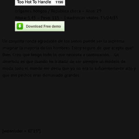
orígenes: hongos / Republica checa – Años: 29
Altura: 5.45 – Peso: 115 – Estadísticas vitales: 35/24/35
Un conjunto ronda agradable de los senos puede ser la suprema
imaginar la mayoría de los hombres. Estoy seguro de que acepta que!
Bien, Creo que tengo todo lo que necesita a continuación,… Lo
divertido es que cuando he tratado de ser siempre un modelo de
moda, todo el mundo me decía que yo no era lo suficientemente alto y
que mis pechos eran demasiado grandes.
[wowslider = ID”15″]