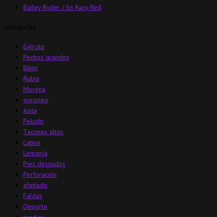
Bailey Ryder / En Racy Red
categorías
Ejército
Pechos grandes
Bikini
Rubia
Morena
europeo
Justa
Peludo
Tacones altos
Latina
Lencería
Pies desnudos
Perforación
afeitado
Faldas
Deporte
medias