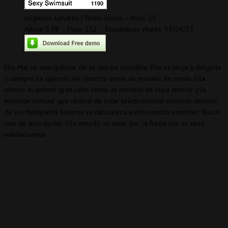
orígenes: Londres / Reino Unido – Años: 25
Altura: 5.58 – Peso: 112 – Estadísticas vitales: 33/24/33
Ella Mai se enorgullece de su cuerpo increíble. Ella es larga y delgada
y siempre ha querido ser descrito como un modelo de moda. Ella
obtuvo su primer gran salto como un modelo de ropa interior y la
emoción sensual que recibió de estar prácticamente desnuda delante
de los fotógrafos hicieron su naturaleza exhibicionista entender. Busco
mas de este poder, Ella mezcló su amor por la fiesta con su sexo
exhibicionista.