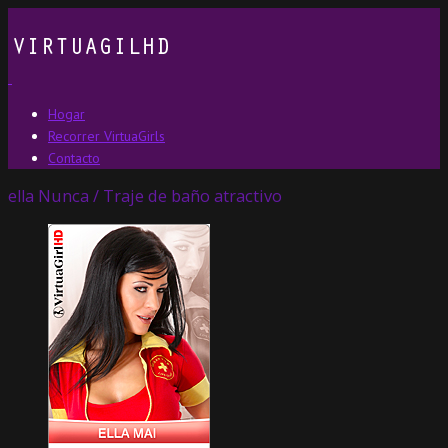
Hogar
Recorrer VirtuaGirls
Contacto
ella Nunca / Traje de baño atractivo