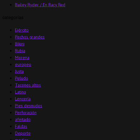
Bailey Ryder / En Racy Red
categorías
Ejército
Pechos grandes
Bikini
Rubia
Morena
europeo
Justa
Peludo
Tacones altos
Latina
Lencería
Pies desnudos
Perforación
afeitado
Faldas
Deporte
medias