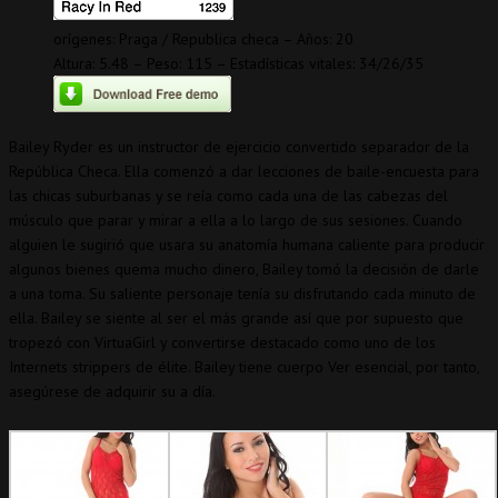
orígenes: Praga / Republica checa – Años: 20
Altura: 5.48 – Peso: 115 – Estadísticas vitales: 34/26/35
Bailey Ryder es un instructor de ejercicio convertido separador de la
República Checa. Ella comenzó a dar lecciones de baile-encuesta para
las chicas suburbanas y se reía como cada una de las cabezas del
músculo que parar y mirar a ella a lo largo de sus sesiones. Cuando
alguien le sugirió que usara su anatomía humana caliente para producir
algunos bienes quema mucho dinero, Bailey tomó la decisión de darle
a una toma. Su saliente personaje tenía su disfrutando cada minuto de
ella. Bailey se siente al ser el más grande así que por supuesto que
tropezó con VirtuaGirl y convertirse destacado como uno de los
Internets strippers de élite. Bailey tiene cuerpo Ver esencial, por tanto,
asegúrese de adquirir su a día.