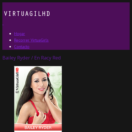
Hogar
Recorrer VirtuaGirls
Contacto
Bailey Ryder / En Racy Red