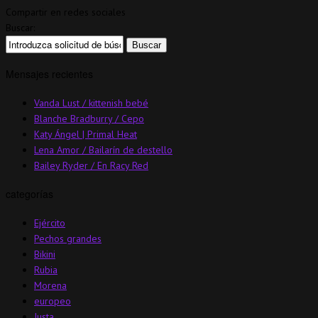
Compartir en redes sociales
Buscar:
Mensajes recientes
Vanda Lust / kittenish bebé
Blanche Bradburry / Cepo
Katy Ángel | Primal Heat
Lena Amor / Bailarín de destello
Bailey Ryder / En Racy Red
categorías
Ejército
Pechos grandes
Bikini
Rubia
Morena
europeo
Justa